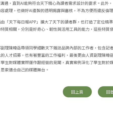
和溝通，直到AI能夠符合天下精心為讀者需求設計的要求。此外
內容處理，也做好AI產製的透明揭露與審核，不為方便而違反倫
藉由「天下每日報APP」擴大了天下的讀者群，也打造了定位精
的特質相關，分別是好奇心、韌性與活用工具的能力，這些特質
。
部副理陳暐岳帶領同學細數天下雜誌品牌內部的工作者，包含記
化的人才招募，也有著豐富的工作福利，最後更由人資副理陳暐
了學生對媒體實際運作跟經營的見聞，真實案例深化了學生對於
，思索適合自己的媒體舞台。
回上頁
回