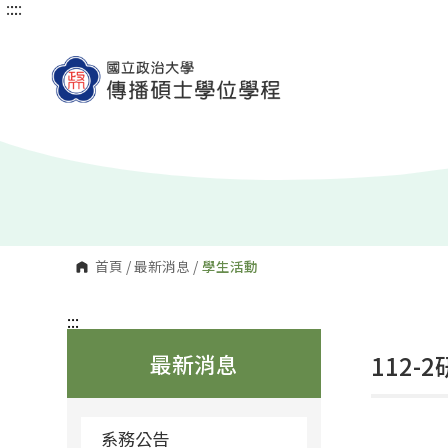
:::
:::
跳
到
主
要
內
容
區
塊
首頁
/
最新消息
/
學生活動
:::
最新消息
112
系務公告