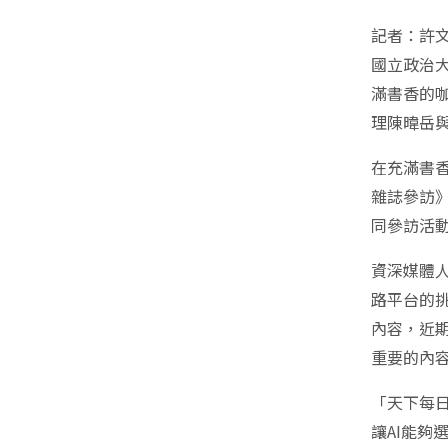
記者：許
國立政治
滿書香的
理陳暐岳
在充滿書
雜誌參訪
同參訪活
資深媒體
路平台的
內容，近期
重要的內
「天下每日
讓AI能