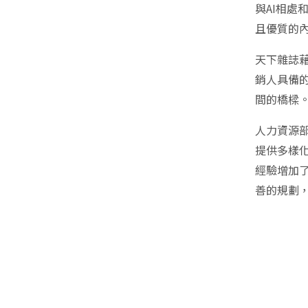
與AI相處
且優質的
天下雜誌
銷人具備
間的橋樑
人力資源
提供多樣
經驗增加
善的規劃