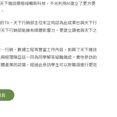
，天下雜誌積極接觸新科技，不光利用AI建立了更方便
理。
準的TA。天下行銷部主任宋芷筠認為此成果也與天下行
使天下行銷部能擁有媒體影響力，更建立讀者與天下之
者、行銷、數據工程等豐富工作內容，彰顯了天下雜誌
岳與經理陳亞廷一同為同學解答疑難雜症。實地參訪的
媒體產業的認識，經過此參訪學生可以對職涯進行更完
首頁