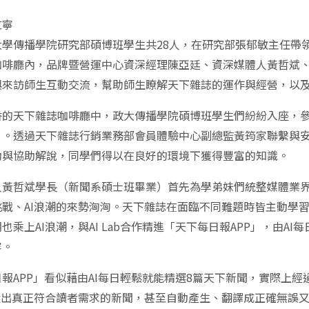
文寧
大學傳播學院研究部碩博班學生共28人，在研究部張郁敏主任帶領
咖啡廳內，品牌暨營運中心資深經理陳亞廷、資深媒體人黃哲斌
與來訪師生互動交流，幫助師生瞭解天下雜誌的運作與經營，以
香的天下雜誌咖啡廳中，政大傳播學院碩博班學生們紛紛入座，
》。透過天下雜誌行銷業務部會員體驗中心副總監黃筠家聯繫與
動與協助解說，同學們得以在良好的環境下獲得豐富的知識。
人黃哲斌學長（新聞系碩士班畢業）首先為學弟妹們統整媒體業
挑戰、AI浪潮的來勢洶洶。天下雜誌在面臨不同難題時皆主動學
也乘上AI浪潮，與AI Lab合作精進「天下每日報APP」，由
容。
報APP」看似藉由AI每日輕鬆就能精選8篇天下新聞，實際上經
夠選出真正符合讀者需求的新聞，甚至自動產生、翻譯成正確無誤