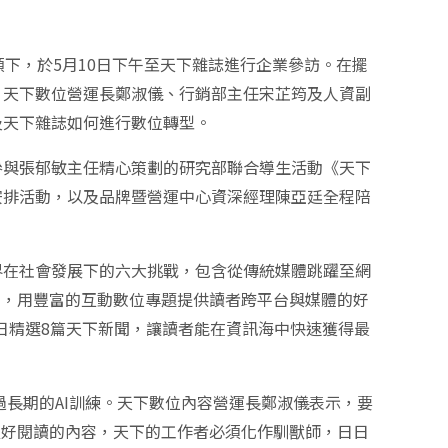
下，於5月10日下午至天下雜誌進行企業參訪。在擺
、天下數位營運長鄭淑儀、行銷部主任宋芷筠及人資副
及天下雜誌如何進行數位轉型。
參與張郁敏主任精心策劃的研究部聯合導生活動《天下
安排活動，以及品牌暨營運中心資深經理陳亞廷全程陪
界在社會發展下的六大挑戰，包含從傳統媒體跳躍至網
習，用豐富的互動數位專題提供讀者跨平台與媒體的好
AI每日精選8篇天下新聞，讓讀者能在資訊海中快速獲得最
過長期的AI訓練。天下數位內容營運長鄭淑儀表示，要
又好閱讀的內容，天下的工作者必須化作馴獸師，日日