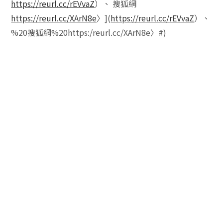
https://reurl.cc/rEVvaZ
）、 搜狐網
https://reurl.cc/XArN8e
〉](
https://reurl.cc/rEVvaZ
）、
%20搜狐網%20https:/reurl.cc/XArN8e〉#)