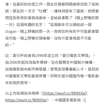
事，從最初的抗拒工作，朋友也隨著時間推移找到了成就
感。朋友的一次次“吐槽”，讓林詩雲有了靈感，她想要
把這些新奇的事寫成劇本，並給故事取了《騎上野豬的那
一天》這個有趣的名字：“這個劇本可以總結成一個
slogan，騎上野豬的那一天，我相信所有的不可能都會變
成可能，騎上野豬也隱喻著，沒有什麼事情是不可能
的。”
註：夏衍杯前身為1996年設立的「夏衍電影文學獎」，
自2006年起改為每年舉辦，旨在服務全中國製片機構，
加強電影劇本創作與發展，發現並培養編劇人才，是目前
中國電影文學的最高榮譽，同時也是中國國內唯一電影劇
本的政府獎項。
以上內容摘自央視網（[
https://reurl.cc/9D93Xa
](
https://reurl.cc/9D93Xa
)）、中國國家電影局（[