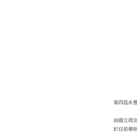
第四屆永
由國立政
於日前舉