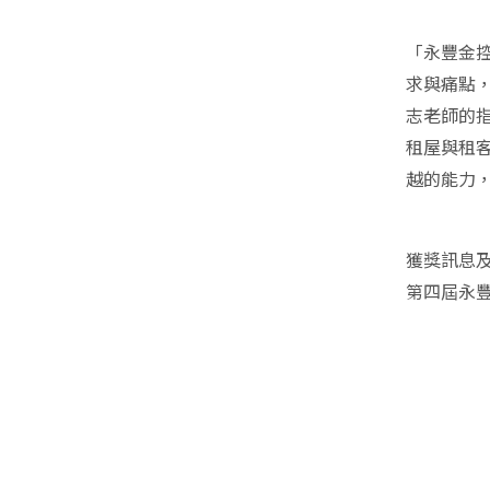
「永豐金
求與痛點
志老師的
租屋與租
越的能力
獲獎訊息
第四屆永豐金控