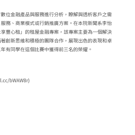
有數位金融產品與服務進行分析，瞭解與透析客戶之需
、服務、商業模式或行銷推廣方案。在本院新聞系李怡
永享豐心租」的租屋金融專案，該專案主要為一個解決
藉著創新思維和積極的團隊合作，展現出色的表現和卓
三年有同學在這個比賽中獲得前三名的榮耀。
.cc/bWAW8r)