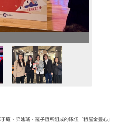
蘇于庭、梁廸瑤、羅子恆所組成的隊伍「租屋金豐心」