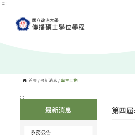
:::
:::
跳
到
主
要
內
容
區
塊
首頁
/
最新消息
/
學生活動
:::
最新消息
第四屆
系務公告