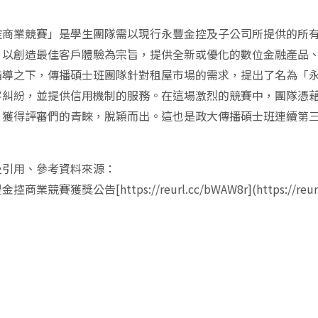
控商業競賽」是學生團隊需以現行永豐金控及子公司所提供的所
，以創造最佳客戶體驗為宗旨，提供全新或優化的數位金融產品
指導之下，傳播碩士班團隊針對租屋市場的需求，提出了名為「
客糾紛，並提供信用機制的服務。在這場激烈的競賽中，團隊憑
，獲得評審們的青睞，脫穎而出。這也是政大傳播碩士班連續第
及引用、參考資料來源：
商業競賽獲獎公告[https://reurl.cc/bWAW8r](https://reurl