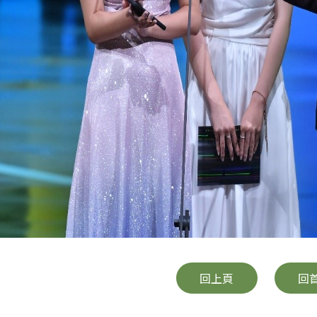
回上頁
回