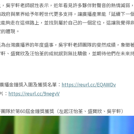
上，吳宇軒老師感性表示，近年看見許多夥伴對聲音的熱情減弱
籲政府與業界給予年輕世代更多支持，讓廣播產業能「延續下一
我能夠走在這條路上，並找到屬於自己的一個定位，這讓我覺得
實的體現。
獎為台灣廣播界的年度盛事，吳宇軒老師團隊的斐然成績，象徵
宇軒、盛寶欣及汪怡荃的成就感到無比驕傲，並期待他們在未來
：
廣播金鐘獎入圍及獲獎名單：
https://reurl.cc/EQAWDv
片：
https://reurl.cc/9negvV
軒團隊於第
屆金鐘獎獲獎（左起汪怡荃、盛寶欣、吳宇軒）
60