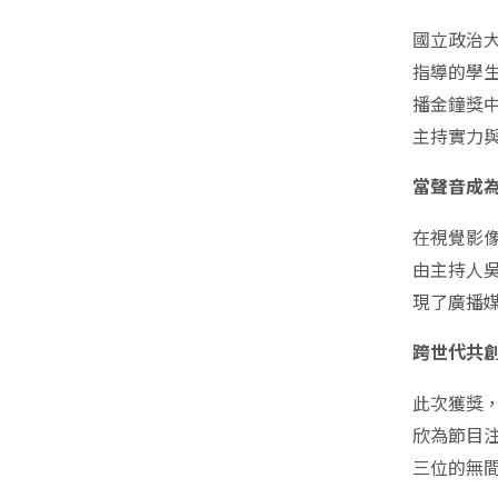
國立政治
指導的學
播金鐘獎
主持實力
當聲音成
在視覺影
由主持人吳
現了廣播
跨世代共
此次獲獎
欣為節目
三位的無