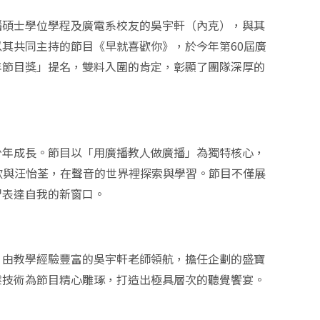
播碩士學位學程及廣電系校友的吳宇軒（內克），與其
其共同主持的節目《早就喜歡你》，於今年第60屆廣
年節目獎」提名，雙料入圍的肯定，彰顯了團隊深厚的
少年成長。節目以「用廣播教人做廣播」為獨特核心，
盛寶欣與汪怡荃，在聲音的世界裡探索與學習。節目不僅展
習表達自我的新窗口。
。由教學經驗豐富的吳宇軒老師領航，擔任企劃的盛寶
業技術為節目精心雕琢，打造出極具層次的聽覺饗宴。
。