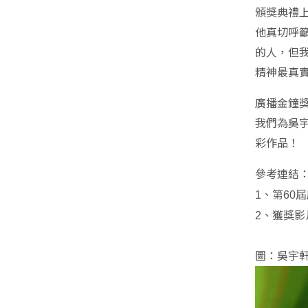
頒獎典禮
他真切呼
的人，但
精神最真
廣播金鐘
我們為吳
彩作品！
參考連結
、第
屆
1
60
、獲獎影
2
圖：吳宇