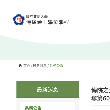
:::
:::
跳
到
主
要
內
容
區
塊
首頁
/
最新消息
/
系務公告
:::
最新消息
傳院之
奪第6
系務公告