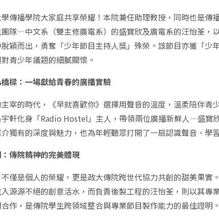
大學傳播學院大家庭共享榮耀！本院兼任助理教授，同時也是傳
生團隊—中文系（雙主修廣電系）的盛寶欣及廣電系的汪怡荃，以
中脫穎而出，勇奪「少年節目主持人獎」殊榮。該節目亦獲「少
與對青少年議題的細膩關懷。
為橋樑：一場獻給青春的廣播實驗
像主宰的時代，《早就喜歡你》選擇用聲音的溫度，溫柔陪伴青
宇軒化身「Radio Hostel」主人，帶領兩位廣播新鮮人—
媒介獨有的深度與魅力，也為年輕聽眾打開了一扇認識聲音、學
創：傳院精神的完美體現
，不僅是個人的榮耀，更是政大傳院跨世代協力共創的甜美果實
注入源源不絕的創意活水，而負責後製工程的汪怡荃，則以其專
間合作，是傳院學生跨領域整合與專業節目製作能力的最佳證明