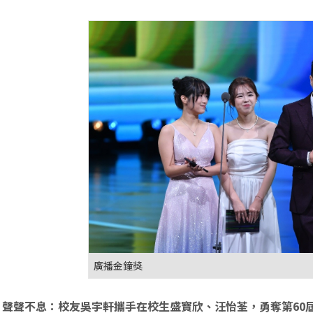
廣播金鐘獎
，聲聲不息：校友吳宇軒攜手在校生盛寶欣、汪怡荃，勇奪第60