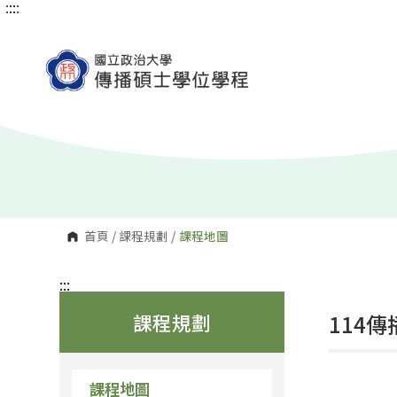
:::
:::
跳
到
主
要
內
容
區
塊
首頁
/
課程規劃
/
課程地圖
:::
課程規劃
114
課程地圖