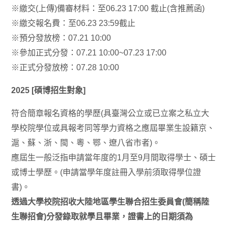
※繳交(上傳)備審材料：至06.23 17:00 截止(含推薦函)
※繳交報名費：至06.23 23:59截止
※預分發放榜：07.21 10:00
※參加正式分發：07.21 10:00~07.23 17:00
※正式分發放榜：07.28 10:00
2025 [碩博招生對象]
符合簡章報名資格的學歷(具臺灣公立或已立案之私立大
學校院學位或具報考同等學力資格之應屆畢業生設籍京、
滬、蘇、浙、閩、粵、鄂、遼八省市者)。
應屆生一般泛指申請當年度的1月至9月間取得學士、碩士
或博士學歷。(申請當學年度註冊入學前須取得學位證
書)。
透過大學校院招收大陸地區學生聯合招生委員會(簡稱陸
生聯招會)分發錄取就學且畢業，證書上的日期須為