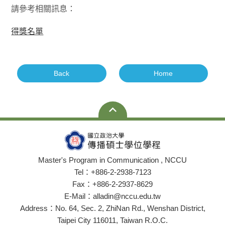
請參考相關訊息：
得獎名單
Back
Home
Master's Program in Communication , NCCU
Tel：+886-2-2938-7123
Fax：+886-2-2937-8629
E-Mail：alladin@nccu.edu.tw
Address：No. 64, Sec. 2, ZhiNan Rd., Wenshan District,
Taipei City 116011, Taiwan R.O.C.