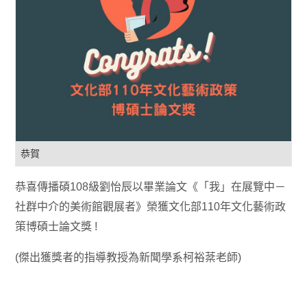
恭賀
恭喜傳播碩108級劉怡辰以畢業論文《「我」在展覽中－
社群中介的美術館觀展者》榮獲文化部110年文化藝術政
策博碩士論文獎 !
(傑出獲獎者的指導教授為新聞學系柯裕棻老師)