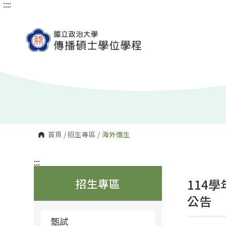
:::
:::
跳
到
主
要
內
容
區
塊
首頁
/
招生專區
/
海外僑生
:::
招生專區
114
公告
甄試