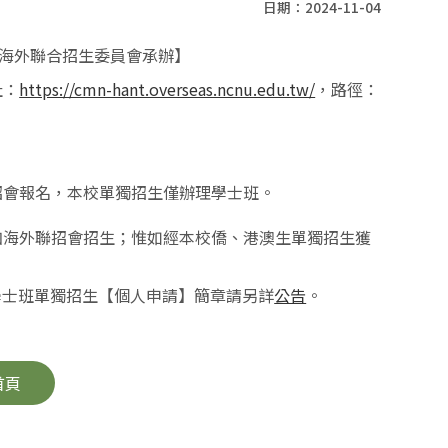
日期：2024-11-04
【海外聯合招生委員會承辦】
址：
https://cmn-hant.overseas.ncnu.edu.tw/
，路徑：
招會報名，本校單獨招生僅辦理學士班。
加海外聯招會招生；惟如經本校僑、港澳生單獨招生獲
學士班單獨招生【個人申請】簡章請另詳
公告
。
首頁