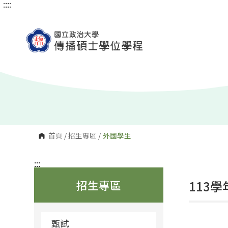
:::
:::
跳
到
主
要
內
容
區
塊
首頁
/
招生專區
/
外國學生
:::
招生專區
113
甄試