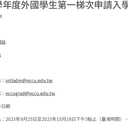
3學年度外國學生第一梯次申請入
4
網站
站
請：
intladm@nccu.edu.tw
請：
nccugrad@nccu.edu.tw
件日期
：2023年9月25日至2023年10月18日下午5點止（臺灣時間