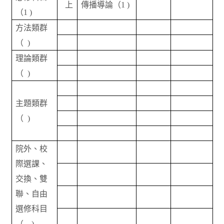
上
傳播導論（
1 )
（
1 )
方法類群
（
)
理論類群
（
)
主題類群
（
)
院外、校
際選課、
交換、雙
聯、自由
選修科目
（
)