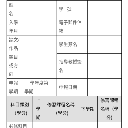
姓
學
號
名
入學
電子郵件信
年月
箱
論文
/
學生簽名
作品
題目
指導教授簽
或方
名
向
申報
學年度第
申報日期
學期
學期
上
修習課程
科目類別
修習課程名稱
學
下學期
名稱（學
（學分
)
（學分
)
期
分
)
必修科目