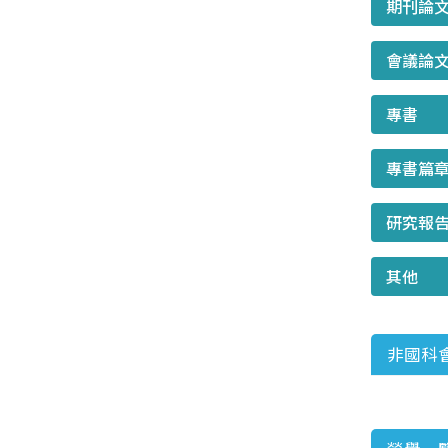
期刊論
會議論
專書
專書篇
研究報
其他
非國科