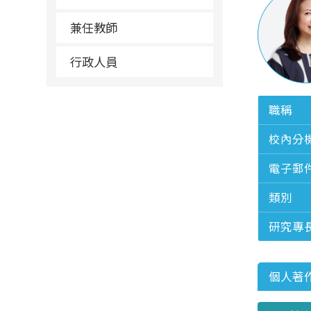
兼任教師
行政人員
職稱
校內分
電子郵
類別
研究專
個人著