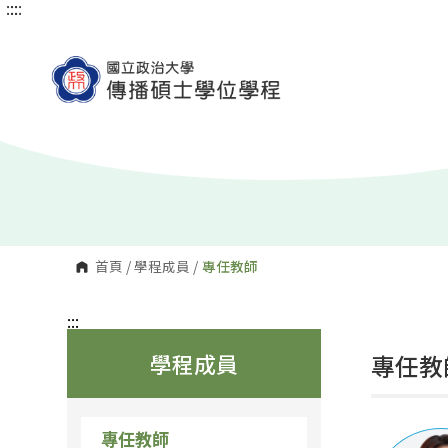
:::
:::
跳
到
主
要
內
容
區
塊
首頁
/
學程成員
/
專任教師
:::
學程成員
專任教
專任教師