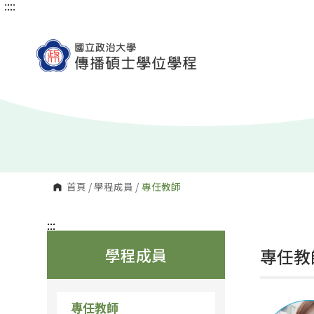
:::
:::
跳
到
主
要
內
容
區
塊
首頁
/
學程成員
/
專任教師
:::
學程成員
專任教
專任教師