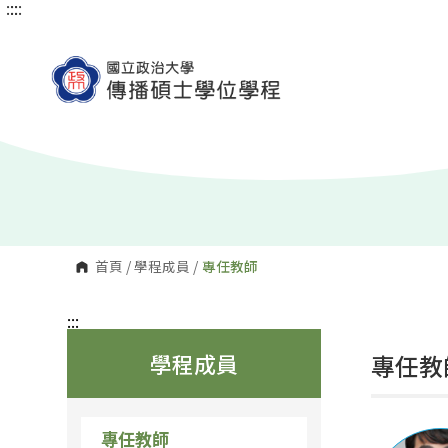
:::
:::
跳
到
主
要
內
容
區
塊
首頁
/
學程成員
/
專任教師
:::
學程成員
專任教
專任教師