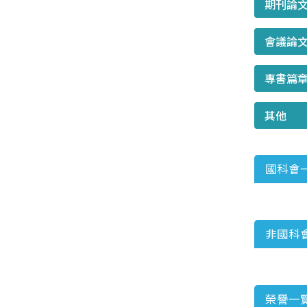
期刊論
會議論
專書篇
其他
國科會
非國科
榮譽一