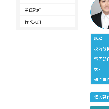
兼任教師
行政人員
職稱
校內分
電子郵
類別
研究專
個人著