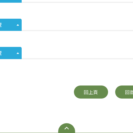
覽
覽
回上頁
回