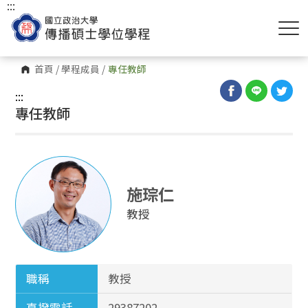
:::
首頁
/
學程成員
/
專任教師
:::
專任教師
施琮仁
教授
職稱
教授
直撥電話
29387202