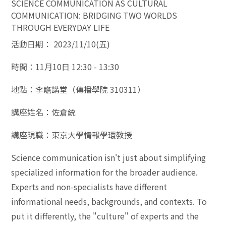
SCIENCE COMMUNICATION AS CULTURAL
COMMUNICATION: BRIDGING TWO WORLDS
THROUGH EVERYDAY LIFE
活動日期： 2023/11/10(五)
時間：11月10日 12:30 - 13:30
地點：李瞻講堂（傳播學院 310311）
講座姓名：佐倉統
講座現職：東京大學情報學環教授
Science communication isn't just about simplifying
specialized information for the broader audience.
Experts and non-specialists have different
informational needs, backgrounds, and contexts. To
put it differently, the "culture" of experts and the