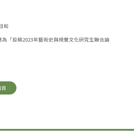
目和
m,來信主旨應為「投稿2023年藝術史與視覺文化研究生聯合論
首頁