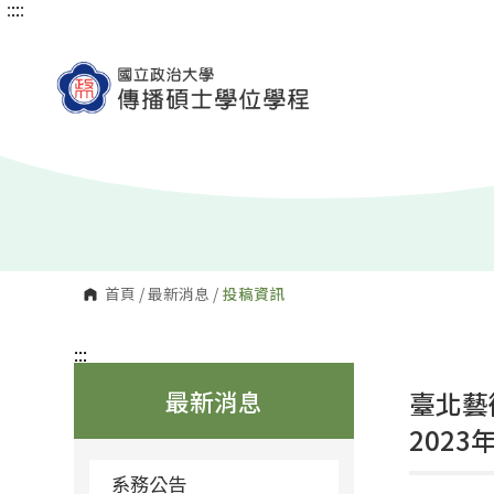
:::
:::
跳
到
主
要
內
容
區
塊
首頁
/
最新消息
/
投稿資訊
:::
最新消息
臺北藝
202
系務公告