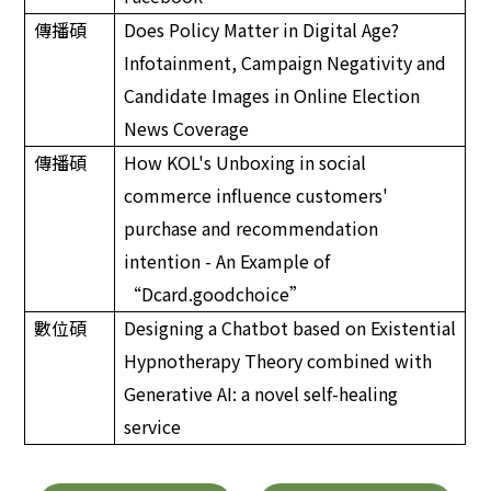
傳播碩
Does Policy Matter in Digital Age?
Infotainment, Campaign Negativity and
Candidate Images in Online Election
News Coverage
傳播碩
How KOL's Unboxing in social
commerce influence customers'
purchase and recommendation
intention - An Example of
“Dcard.goodchoice”
數位碩
Designing a Chatbot based on Existential
Hypnotherapy Theory combined with
Generative AI: a novel self-healing
service