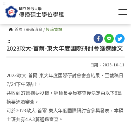
:::
首頁
/
最新消息
/
投稿資訊
:::
2023政大-首爾-東大年度國際研討會獲選論文
日期：2023-10-11
2023
-
-
政大
首爾
東大年度國際研討會審查結果，至截稿日
7/24
5
下午
點止，
27
6
共收到
篇摘要投稿，經師長委員審查後決定由以下
篇
摘要通過審查，
2023
-
-
可於
政大
首爾
東大年度國際研討會參與發表，本碩
4
3
士班共有
人
篇通過審查。