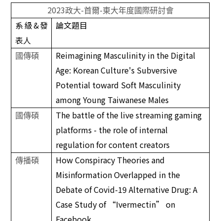
2023
-
-
政大
首爾
東大年度國際研討會
系級
&
發
論文題目
表人
Reimagining Masculinity in the Digital
國傳碩
Age: Korean Culture's Subversive
Potential toward Soft Masculinity
among Young Taiwanese Males
The battle of the live streaming gaming
國傳碩
platforms - the role of internal
regulation for content creators
How Conspiracy Theories and
傳播碩
Misinformation Overlapped in the
Debate of Covid-19 Alternative Drug: A
Case Study of “Ivermectin” on
Facebook