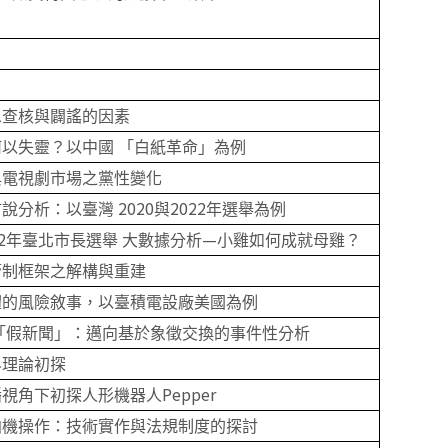
息查核與闢謠的因素
以失靈？以中國 「白紙革命」為例
與電視劇市場之黨性變化
2020
2022
言說分析：以臺灣
與
年選舉為例
2
—
年臺北市長選舉 大數據分析
小雞如何成就母雞？
管制框架之解構與重建
體的風險敘事，以臺積電設廠美國為例
「假新聞」：邁向基於象徵交換的事件性分析
界理論初探
Pepper
播視角下初探人形機器人
拍機操作：技術實作與法規制度的探討