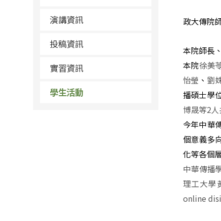
演講資訊
政大傳院
投稿資訊
本院師長
本院
徐美
實習資訊
怡瑩
、
劉
學生活動
播碩士學
博晟等
2
人
今年中華
個意義多
化等各個
中華傳播
理工大學
online di