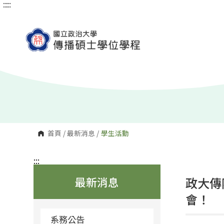
:::
:::
跳
到
主
要
內
容
區
塊
首頁
/
最新消息
/
學生活動
:::
最新消息
政大傳
會！
系務公告