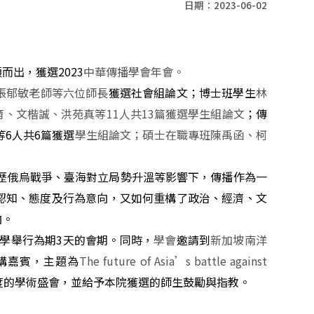
日期：2023-06-02
穎而出，獲選
2023
中華傳播學會年會。
張郁敏老師等六位師長
獲選社會組論文；博士班學生
林
育、文楷誠、洪苑真等
11
人共
13
篇獲選學生組論文
；傳
等
6
人共
6
篇獲選
學生組論文；碩士在職專班陳禹函、柯
歷俄烏戰爭、臺海對立局勢升溫等影響下，傳播作為一
認知、態度及行為意向，又如何重構了政治、經濟、文
向。
學舉行為期
3
天的會期。同時，
學會
邀請到
新加坡南洋
講嘉賓，主題為
The future of Asia’s battle against
度的學術盛會，並給予本院獲選的師生鼓勵與指教。