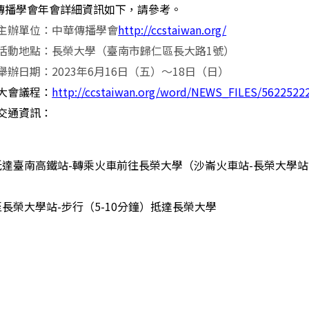
傳播學會年會詳細資訊如下，請參考。
主辦單位：中華傳播學會
http://ccstaiwan.org/
活動地點：長榮大學（臺南市歸仁區長大路
1
號）
舉辦日期：
2023
年
6
月
16
日（五）～
18
日（日）
大會議程：
http://ccstaiwan.org/word/NEWS_FILES/5622522
交通資訊：
抵達臺南高鐵站
-
轉乘火車前往長榮大學（沙崙火車站
-
長榮大學站
至長榮大學站
-
步行（
5-10
分鐘）抵達長榮大學