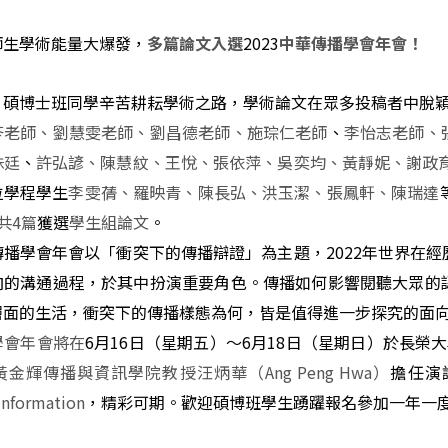
師生學術能量大爆發，
2023
多篇論文入選
中華傳播學會年會！
、碩博士班同學辛苦耕耘學術之路，學術論文在眾多投稿者中脫
苓老師、劉慧雯老師、劉昌德老師、施琮仁老師
、
李怡志老師、
姝廷
、
許弘諺、陳慧紋、王悅、張依萍、吳奕均、黃靜妮、謝政
位學程學生
李雯蒨、羅映青、陳長弘、洪玉潔、張鳳軒、陳瑞達
共
4
篇
獲選
學生組論文
。
傳播學會年會以「衝突下的傳播辯證」為主題，
2022
年世界在經
向的溝通過程，於其中扮演重要角色。傳播如何影響閱聽大眾的
層面的生活，衝突下的傳播樣態為何，皆是值得進一步探究的面
學會年會將在
6
月
16
日（星期五）～
6
月
18
日（星期日）於長榮大
黃金輝傳播與資訊學院教授汪炳華（
Ang Peng Hwa
）
擔任演
sinformation
，精彩可期。歡迎碩博班學生踴躍報名參加一年一