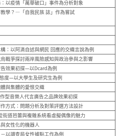
場：以疫情「萬華破口」事件為分析對象
―
何教學？
「自我民族 誌」作為嘗試
構：以阿滴自述與網民 回應的交織言說為例
俄烏戰爭探討兩岸風險感知與政治參與之影響
—
Dcard
廣告效果初探
以
為例
—
態度
以大學生及研究生為例
個體與集體的愛恨交織
創作型音樂人代言廣告之品牌效果初探
創作方式：問題分析及對策評選方法設計
從街道芭蕾與複雜系統看虛擬偶像的魅力
化與女性化的機器人
」－以調查局女性據點工作為例