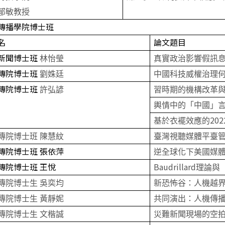
郁敏教授
傳播學院博士班
名
論文題目
新聞博士班
林怡瑩
真實政治影響假訊
傳院博士班
劉姝廷
中國科技威權治理何
傳院博士班
許弘諺
習時期的機構改革
輿情中的「中國」
202
基於衣襬效應的
傳院博士班 陳慧紋
臺灣視聽媒體平臺
傳院博士班
張依萍
逆全球化下美國媒
傳院博士班
王悅
Baudrillard
理論與
傳院博士生 吳奕均
新恐怖谷：人機越
傳院博士生 黃靜妮
共同演出：人機傳
傳院博士生 文楷誠
災難新聞現場的空