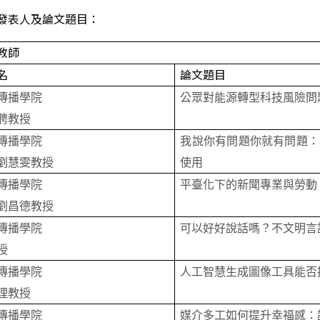
發表人及論文題目：
教師
名
論文題目
傳播學院
公眾對能源轉型科技風險問
聘教授
傳播學院
我說你有問題你就有問題：
劉慧雯教授
使用
傳播學院
平臺化下的新聞專業與勞動
劉昌德教授
傳播學院
可以好好說話嗎？不文明言
授
傳播學院
人工智慧生成圖像工具能否
理教授
傳播學院
媒介多工如何提升幸福感：