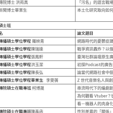
傳院博士 洪苑真
「污名」的語言戰
新聞博士畢業生
本土化研究取向如
碩士班
名
論文題目
傳播碩士學位學程
羅映青
網路時代的憂鬱症建
傳播碩士學位學程
陳瑞達
戰爭資訊轟炸？以
傳播碩士學位學程
張鳳軒
臺灣社群論壇原生
傳播碩士學位學程
Podcast
洪玉潔
初探
的廣告
傳播碩士學位學程
陳長弘
論當代網路社會中
傳播碩士學位學程畢業生
Z
李雯蒨
世代音樂名人與
傳院碩士在職專班
柯博晟
串流時代下的編劇
Vtuber
為何觀看
？
看－機器人的肉身
傳院碩士在職專班
陳禹函
性別差異的「關係