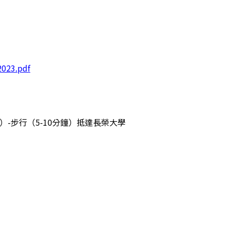
2023.pdf
）
-
步行（
5-10
分鐘）抵達長榮大學