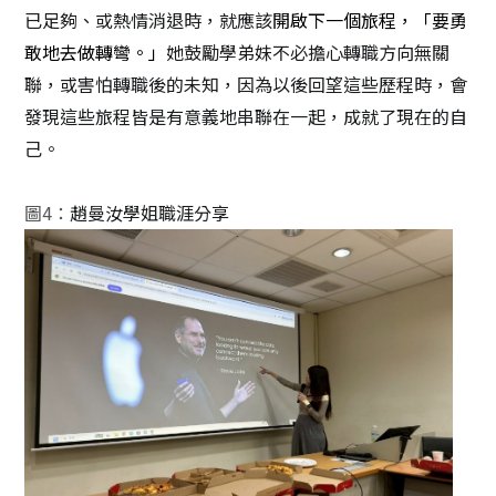
已足夠、或熱情消退時，就應該
開啟下一個旅程，「要勇
敢地去做轉彎。」
她鼓勵學弟妹不必擔心轉職方向無關
聯，或害怕轉職後的未知，因為以後回望這些歷程時，會
發現這些旅程皆是有意義地串聯在一起，成就了現在的自
己。
圖
4
：
趙曼汝學姐職涯分享