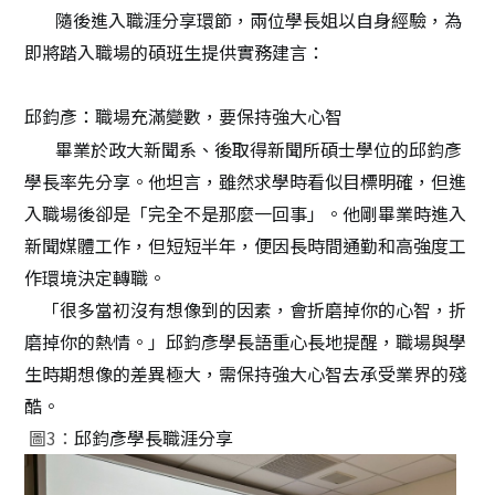
隨後進入職涯分享環節，兩位學長姐以自身經驗，為
即將踏入職場的碩班生提供實務建言：
邱鈞彥：職場充滿變數，要保持強大心智
畢業於政大新聞系、後取得新聞所碩士學位的邱鈞彥
學長率先分享。他坦言，雖然求學時看似目標明確，但進
入職場後卻是「完全不是那麼一回事」。他剛畢業時進入
新聞媒體工作，但短短半年，便因長時間通勤和高強度工
作環境決定轉職。
「很多當初沒有想像到的因素，會折磨掉你的心智，折
磨掉你的熱情。」邱鈞彥學長語重心長地提醒，職場與學
生時期想像的差異極大，需保持強大心智去承受業界的殘
酷。
圖
3
：
邱鈞彥學長職涯分享