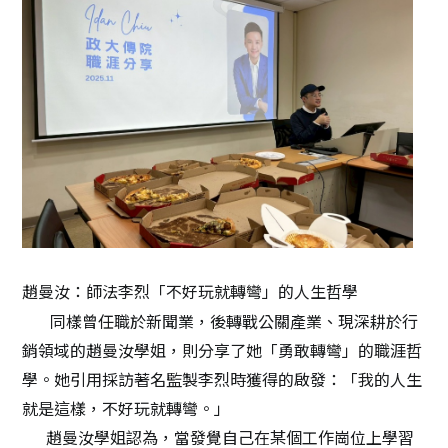
趙曼汝：師法李烈「不好玩就轉彎」的人生哲學
同樣曾任職於新聞業，後轉戰公關產業、現深耕於行
銷領域的趙曼汝學姐，則分享了她「勇敢轉彎」的職涯哲
學。她引用採訪著名監製李烈時獲得的啟發：「我的人生
就是這樣，不好玩就轉彎。」
趙曼汝學姐認為，當發覺自己在某個工作崗位上學習