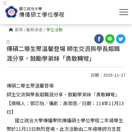
:::
首頁
/
最新消息
/
學生活動
:::
傳碩二導生聚溫馨登場 師生交流與學長姐職
涯分享，鼓勵學弟妹「勇敢轉彎」
日期：2025-11-27
傳碩二導生聚溫馨登場
師生交流與學長姐職涯分享，鼓勵學弟妹「勇敢轉彎」
【撰稿人：鄧芯怡／攝影：高翎恩／日期：
114
年
11
月
13
日】
國立政治大學傳播學院傳播碩士學位學程二年級導生
聚於
11
月
13
日熱烈登場。此次活動由二年級導師方念萱