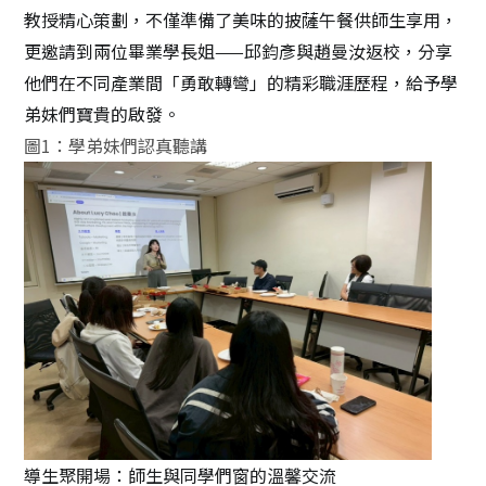
教授精心策劃，不僅準備了美味的披薩午餐供師生享用，
更邀請到兩位畢業學長姐
——
邱鈞彥與趙曼汝返校，分享
他們在不同產業間「勇敢轉彎」的精彩職涯歷程，給予學
弟妹們寶貴的啟發。
圖
1
：學弟妹們認真聽講
導生聚開場：師生與同學們窗的溫馨交流