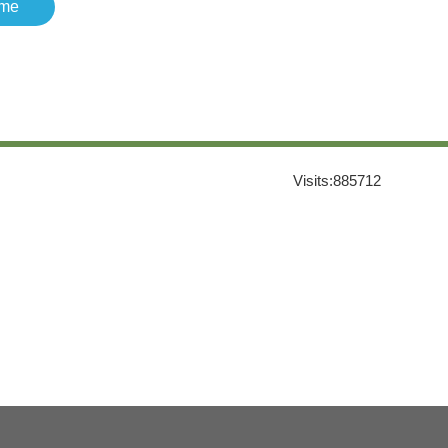
me
Visits:
885712