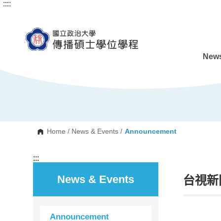
:::
:::
G
o
t
o
C
o
n
News
t
e
n
t
A
r
e
a
Home
/
News & Events
/
Announcement
:::
News & Events
台視新
Announcement