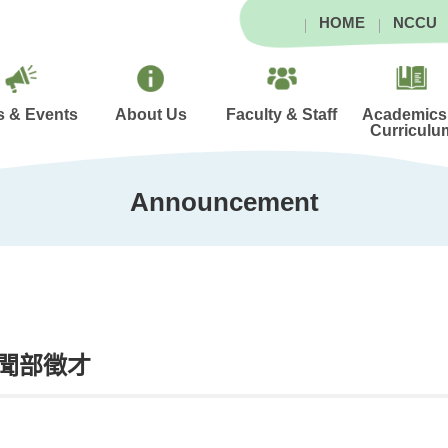
HOME
NCCU
 & Events
About Us
Faculty & Staff
Academics
Curriculu
Announcement
聞部徵才