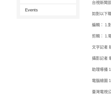
台視新聞
Events
如對以下職缺
編輯： 1.
剪輯： 1.
文字記者 
攝影記者 
助理導播 1
電腦繪圖 
臺灣電視公司 