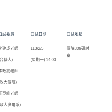
口試委員
口試日期
口試地點
李建成老師
113/2/5
傳院309研討
室
(台藝大)
(星期一) 14:00
李政亮老師
(政大傳院)
王亞維老師
(政大廣電系)