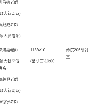
劉昌德老師
(政大新聞系)
黃葳威老師
(政大廣電系)
陳鴻嘉老師
113/4/10
傳院206研討
室
(輔大新聞傳
(星期三)10:00
播系)
韓義興老師
(政大新聞系)
陳憶寧老師