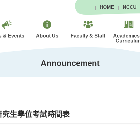
HOME
NCCU
 & Events
About Us
Faculty & Staff
Academics
Curriculu
Announcement
-2研究生學位考試時間表