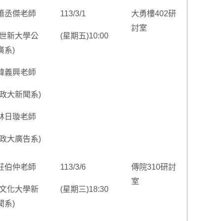
蕭丞傑老師
113/3/1
大勇樓402研
討室
(世新大學公
(星期五)10:00
廣系)
韓義興老師
(政大新聞系)
林日璇老師
(政大廣告系)
莊伯仲老師
113/3/6
傳院310研討
室
(文化大學新
(星期三)18:30
聞系)