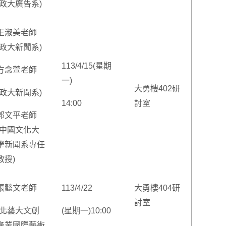
(政大廣告系)
王淑美老師
(政大新聞系)
113/4/15(星期
方念萱老師
一)
大勇樓402研
(政大新聞系)
14:00
討室
郭文平老師
(中國文化大
學新聞系專任
教授)
張懿文老師
113/4/22
大勇樓404研
討室
(北藝大文創
(星期一)10:00
產業國際藝術