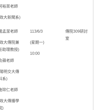
柯裕棻老師
(政大新聞系)
楊孟潔老師
113/6/3
傳院309研討
室
(政大傳院兼
(星期一)
任助理教授)
10:00
俞蘋老師
(陽明交大傳
科系)
施琮仁老師
(政大傳播學
院)