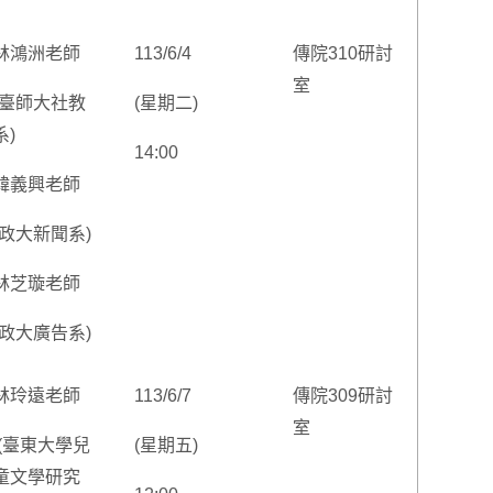
林鴻洲老師
113/6/4
傳院310研討
室
(臺師大社教
(星期二)
系)
14:00
韓義興老師
(政大新聞系)
林芝璇老師
(政大廣告系)
林玲遠老師
113/6/7
傳院309研討
室
(臺東大學兒
(星期五)
童文學研究