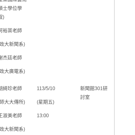
碩士學位學
程)
柯裕棻老師
(政大新聞系)
謝杰廷老師
(政大廣電系)
胡綺珍老師
113/5/10
新聞館301研
討室
(師大大傳所)
(星期五)
王淑美老師
13:00
(政大新聞系)