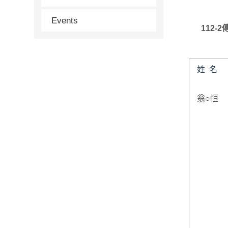
Events
112-2
姓 名
翁○恒