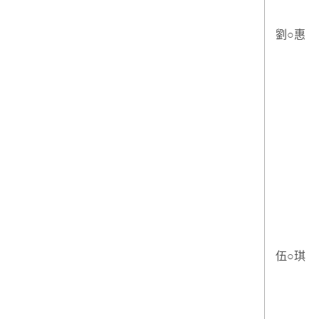
劉○惠
伍○琪