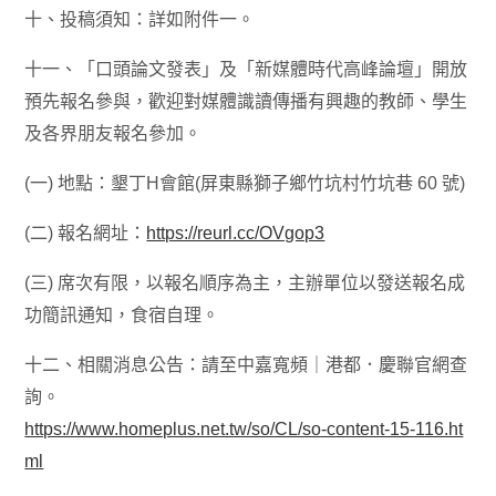
十、投稿須知：詳如附件一。
十一、「口頭論文發表」及「新媒體時代高峰論壇」開放
預先報名參與，歡迎對媒體識讀傳播有興趣的教師、學生
及各界朋友報名參加。
(一) 地點：墾丁H會館(屏東縣獅子鄉竹坑村竹坑巷 60 號)
(二) 報名網址：
https://reurl.cc/OVgop3
(三) 席次有限，以報名順序為主，主辦單位以發送報名成
功簡訊通知，食宿自理。
十二、相關消息公告：請至中嘉寬頻｜港都．慶聯官網查
詢。
https://www.homeplus.net.tw/so/CL/so-content-15-116.ht
ml