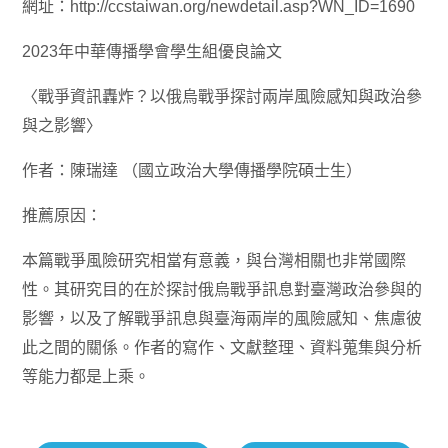
網址：http://ccstaiwan.org/newdetail.asp?WN_ID=1690
2023年中華傳播學會學生組優良論文
〈戰爭資訊轟炸？以俄烏戰爭探討兩岸風險感知與政治參
與之影響〉
作者：陳瑞達 （國立政治大學傳播學院碩士生）
推薦原因：
本篇戰爭風險研究相當有意義，與台灣相關也非常國際
性。其研究目的在於探討俄烏戰爭訊息對臺灣政治參與的
影響，以及了解戰爭訊息與臺海兩岸的風險感知、焦慮彼
此之間的關係。作者的寫作、文獻整理、資料蒐集與分析
等能力都是上乘。