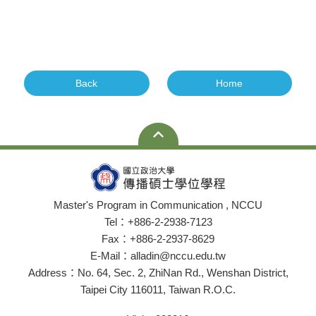
Back
Home
Master's Program in Communication , NCCU
Tel：+886-2-2938-7123
Fax：+886-2-2937-8629
E-Mail：alladin@nccu.edu.tw
Address：No. 64, Sec. 2, ZhiNan Rd., Wenshan District,
Taipei City 116011, Taiwan R.O.C.