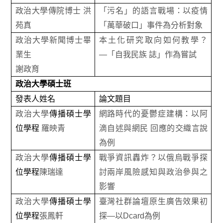
政治大學傳院博士 洪
「污名」的語言戰場：以疫情
苑真
「萬華破口」事件為分析對象
政治大學新聞博士畢
本土化研究取向如何教學？
業生
―「自我民族 誌」作為嘗試
謝政育
政治大學碩士班
發表人姓名
論文題目
政治大學
傳播碩士學
網路時代的憂鬱症建構：以阿
位學程
羅映青
滴自述與網民 回應的交織言說
為例
政治大學
傳播碩士學
戰爭資訊轟炸？以俄烏戰爭探
位學程
陳瑞達
討兩岸風險感知與政治參與之
影響
政治大學
傳播碩士學
臺灣社群論壇原生廣告效果初
位學程
張鳳軒
探—以Dcard為例