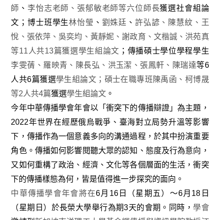
師
、
李怡志老師、張郁敏老師等六位師長
獲選社會組論
文；博士班學生
林怡瑩
、
劉姝廷
、
許弘諺、陳慧紋、王
悅、張依萍、吳奕均、黃靜妮、謝政育、文楷誠、洪苑真
等11人共13篇獲選學生組論文
；傳播碩士學位學程學生
李雯蒨、羅映青、陳長弘、洪玉潔、張鳳軒、陳瑞達
等
6
人共
6
篇獲選
學生組論文；碩士在職專班陳禹函、柯博晟
等2人共4篇
獲選
學生組論文
。
今年中華傳播學會年會以「衝突下的傳播辯證」為主題，
2022
年世界在經歷俄烏戰爭、臺海對立局勢升溫等影響
下，傳播作為一個意義多向的溝通過程，於其中扮演重要
角色。傳播如何影響閱聽大眾的認知、態度及行為意向，
又如何重構了政治、經濟、文化等各個層面的生活，衝突
下的傳播樣態為何，皆是值得進一步探究的面向。
中華傳播學會年會將在
6
月
16
日（星期五）～
6
月
18
日
（星期日）於長榮大學舉行為期
3
天的會期。同時，
學會