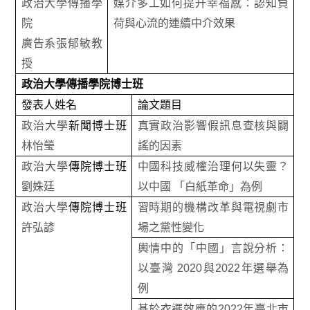
政治大學傳播學
媒介多工如何提升幸福感：認知負
院
荷與心流的連續中介效果
廣告系張郁敏教
授
政治大學傳播學院博士班
發表人姓名
論文題目
政治大學
新聞博士班
真實政治影響假訊息查核與闢
林怡瑩
謠的因素
政治大學
傳院博士班
中國科技威權治理何以失靈？
劉姝廷
以中國 「白紙革命」為例
政治大學
傳院博士班
習時期的機構改革與電視劇市
許弘諺
場之黨性變化
輿情中的「中國」言說分析：
以臺灣 2020與2022年選舉為
例
基於衣襬效應的2022年臺北市