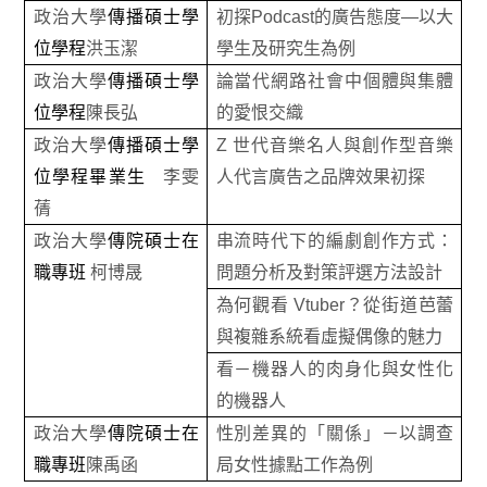
政治大學
傳播碩士學
初探Podcast的廣告態度—以大
位學程
洪玉潔
學生及研究生為例
政治大學
傳播碩士學
論當代網路社會中個體與集體
位學程
陳長弘
的愛恨交織
政治大學
傳播碩士學
Z 世代音樂名人與創作型音樂
位學程畢業生
李雯
人代言廣告之品牌效果初探
蒨
政治大學
傳院碩士在
串流時代下的編劇創作方式：
職專班
柯博晟
問題分析及對策評選方法設計
為何觀看 Vtuber？從街道芭蕾
與複雜系統看虛擬偶像的魅力
看－機器人的肉身化與女性化
的機器人
政治大學
傳院碩士在
性別差異的「關係」－以調查
職專班
陳禹函
局女性據點工作為例