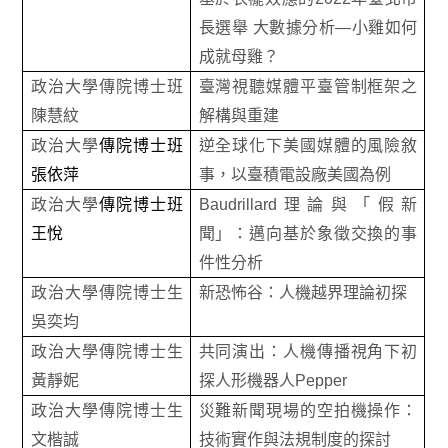
長選舉 大數據分析—小雞如何
成就母雞？
政治大學傳院博士班
臺灣視聽媒體平臺管制框架之
陳慧紋
解構與重建
政治大學
傳院博士班
逆全球化下美國媒體的風險敘
張依萍
事，以臺積電設廠美國為例
政治大學
傳院博士班
Baudrillard理論與「假新
王悅
聞」：邁向基於象徵交換的事
件性分析
政治大學傳院博士生
新恐怖谷：人機越界理論初探
吳奕均
政治大學傳院博士生
共同演出：人機傳播視角下初
黃靜妮
探人形機器人Pepper
政治大學傳院博士生
災難新聞現場的空拍機操作：
文楷誠
技術實作與法規制度的探討