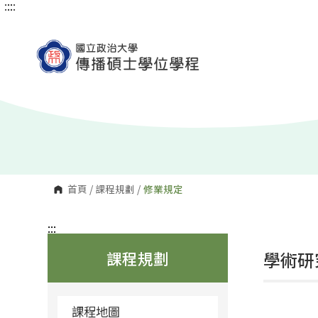
:::
:::
跳
到
主
要
內
容
區
塊
首頁
/
課程規劃
/
修業規定
:::
課程規劃
學術研
課程地圖