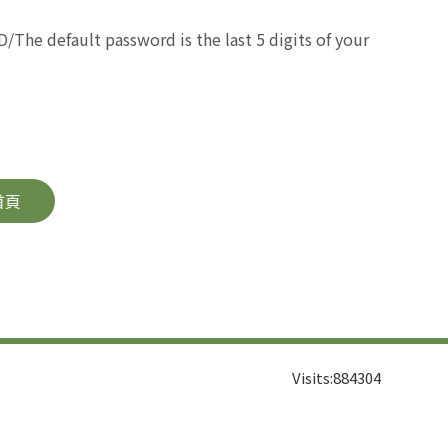
D/The default password is the last 5 digits of your
首頁
Visits:
884304