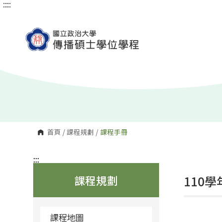
:::
:::
跳
到
主
要
內
容
區
塊
首頁
/
課程規劃
/
課程手冊
:::
課程規劃
110
課程地圖