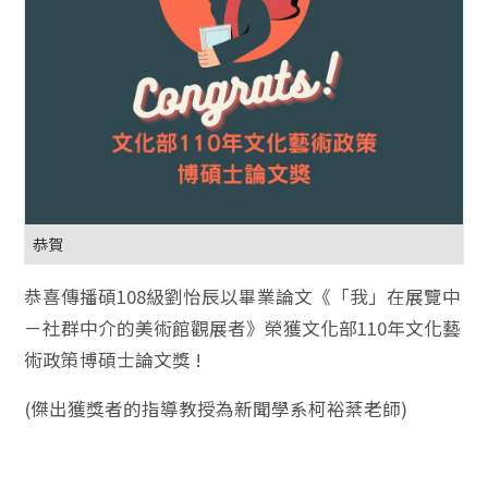
恭賀
恭喜傳播碩108級劉怡辰以畢業論文《「我」在展覽中
－社群中介的美術館觀展者》榮獲文化部110年文化藝
術政策博碩士論文獎 !
(傑出獲獎者的指導教授為新聞學系柯裕棻老師)