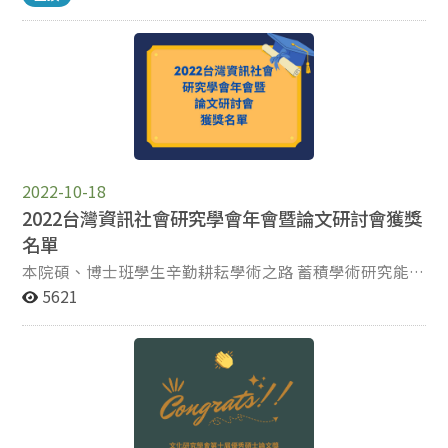
Communication for diverse and multiple
辦單位：中華傳播學會http://ccstaiwan.org/ 活動地點：長
communities。 徵稿活動已在10月11日截止，收到來自
榮大學（臺南市歸仁區長大路1號） 舉辦日期：2023年6月16
本院碩士班、博士班、國傳碩、在職專班一共19篇摘要，
日（五）～18日（日） 大會議程：
經三位評審委員審查後，按大會可接受的最高人次一共推
http://ccstaiwan.org/word/NEWS_FILES/56225222023.pd
薦10篇，茲將發表人及題名公布如下： Oral
交通資訊： 【高鐵】 搭乘高鐵抵達臺南高鐵站-轉乘火車前往
Presentation Session 姓名 級別 論文題目 孫蔣君 本院博
長榮大學（沙崙火車站-長榮大學站）-步行（5-10分鐘）抵
士班 Overseas Communication Strategy of Chinese
達長榮大學 【火車】 搭乘火車至長榮大學站-步行（5-10分
Feminist Movement 黃偉健 傳播碩士學位學程 The
鐘）抵達長榮大學 發表人及論文題目： 政治大學教師 發
Effect of Using Cued Hashtags in Posts of Different
表人姓名 論文題目 政治大學傳播學院 徐美苓特聘教授 公眾對
2022-10-18
Levels of Difficulty on Readers’ Cognitive Load,
能源轉型科技風險問題的感知、傳播型態與政治支持 政治大
2022台灣資訊社會研究學會年會暨論文研討會獲獎
Attention, and Memory 呂佳郁&翁家德 傳播碩士學位學
學傳播學院 新聞學系劉慧雯教授 我說你有問題你就有問題：
名單
程 Electronic fetters in the Internet Age? From Active
以語句樹工具討論PTT使用者對功能詞「問題是」的使用 政
Disclosure to Passive Provision——Zenly Users who
治大學傳播學院 新聞學系劉昌德教授 平臺化下的新聞專業與
本院碩、博士班學生辛勤耕耘學術之路 蓄積學術研究能量
Maintain Intimate Relationships by "Seeing
勞動： 政治大學傳播學院 施琮仁教授 可以好好說話嗎？不文
大迸發 ! 多位學生論文獲選2022台灣資訊社會研究學會年
5621
Positioning" 沈惟中 傳播碩士學位學程 Is Interactivity
明言論與線上公民介入的關係 政治大學傳播學院 李怡志助理
會暨論文研討會 恭喜本院博士班學生張依萍、楊濟瑋、洪
Always Better? Exploring the Effect of Interactive
教授 人工智慧生成圖像工具能否提昇視覺想像力？ 政治大學
苑真、高宇東、林怡瑩暨傳播碩士學位學程學生廖煥喆、
Narratives on Willingness to Help, Appreciation, and
傳播學院 廣告系張郁敏教授 媒介多工如何提升幸福感：認知
林軍妤、江曉琳、陳彥云、王柏文等十人共十一篇學術論
Enjoyment 陳長弘 傳播碩士學位學程 On The
負荷與心流的連續中介效果 政治大學傳播學院博士班 發表人
文獲選2022台灣資訊社會研究學會年會暨論文研討會。
Ontological Presuppositions of The Concept of
姓名 論文題目 政治大學新聞博士班 林怡瑩 真實政治影響假訊
其中，傳播碩三王柏文同學之論文更獲得佳作殊榮。 姓名
Boundaries 李律空 本院國傳學程 Change of the Chinese
息查核與闢謠的因素 政治大學傳院博士班 劉姝廷 中國科技威
級別 論文題目 廖煥喆 傳播碩一 運動轉播在直播平台的實
Diaspora’s Image in Korean Media since the
權治理何以失靈？以中國 「白紙革命」為例 政治大學傳院博
踐與社群參與－以台灣職籃為例 林軍妤 傳播碩二 不再有