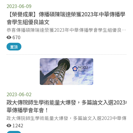
列） 傳碩二張○庭 年輕世代如何運用工具建構虛擬化身
2023-06-09
的想像 傳碩二張○雯 戰爭恐懼對青年世代資訊行為影響:
政黨傾向、情緒與風險感知作用 傳碩三沈○中 可愛風格
【榮譽成果】傳播碩陳瑞達榮獲2023年中華傳播學
之 MMORPG 玩家對 NPC 的感知可愛程度、擬社會互動與
會學生組優良論文
幸福感的關聯:以《摩爾莊園》為例 傳碩二黃○文 線上美
恭喜傳播碩陳瑞達榮獲2023年中華傳播學會學生組優良
不美: 社群媒體美學參與對線下美學參與之影響 傳碩二鄭
論文 ! (轉載自中華傳播學會2023年會優良論文公告) 網
670
○彤 社交媒體使用行爲與青少年心理健康:探討從眾傾向
址：http://ccstaiwan.org/newdetail.asp?WN_ID=1690
和自尊的中介效果 傳碩二蔡○昕 孤獨的惡毒玩家?以寂寞
置頂
2023年中華傳播學會學生組優良論文 〈戰爭資訊轟炸？
感預測 MOBA 遊戲玩家遊戲內惡毒行為
以俄烏戰爭探討兩岸風險感知與政治參與之影響〉 作者：
陳瑞達 （國立政治大學傳播學院碩士生） 推薦原因： 本
篇戰爭風險研究相當有意義，與台灣相關也非常國際性。
其研究目的在於探討俄烏戰爭訊息對臺灣政治參與的影
響，以及了解戰爭訊息與臺海兩岸的風險感知、焦慮彼此
之間的關係。作者的寫作、文獻整理、資料蒐集與分析等
2023-06-02
能力都是上乘。
政大傳院師生學術能量大爆發，多篇論文入選2023中
華傳播學會年會！
政大傳院師生學術能量大爆發，多篇論文入選2023中華傳播
學會年會！ 本院師長、碩博士班同學辛苦耕耘學術之路，學
1242
術論文在眾多投稿者中脫穎而出，獲選2023中華傳播學會年