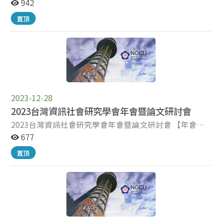
憓、陳○弘、黃淑珺等3人共3篇獲選。 2024文化研究年
942
會暨國際學術研討會年會 一般研究論文 發表人姓名 論文
置頂
題目 賴○憓 張國榮的明星形象建構與再建構 年會主題論
文 陳○弘 快告訴我梗在哪:從 Pfaller 的愛恨交織理論看網
路文化中的快樂原則 黃○珺 臺北小印尼之韻律分析初探
【年會時間】2024年3月16-17日（週六、日） 【年會地
點】國立台北教育大學（台北市大安區和平東路二段134
號） 【主辦單位】CSA文化研究學會、國立台北教育大學
文化創意產業經營學系
2023-12-28
2023台灣資訊社會研究學會年會暨論文研討會
2023台灣資訊社會研究學會年會暨論文研討會 【年會時
間】2023年11月18日（週六） 【年會地點】國立政治大
677
學公企中心(10642 台北市大安區金華街187號) 研討會相
置頂
關資訊摘自台灣資訊社會研究學會網
站 http://www.tais.org.tw/conference/12/index 2023
台灣資訊社會研究學會年會暨論文研討會 學生組論文競賽
佳作 發表人姓名 論文題目 傳碩二李○瑄 〈征服困難的成
就感：自豪感在遊戲中經歷之負面情緒體驗 與自我效能的
中介效果〉 學生組論文發表名單（按照發表場次順序排