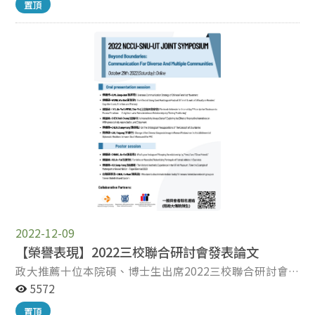
置頂
會。 本院徐美苓老師、劉慧雯老師、劉昌德老師、施琮仁老
師、李怡志老師、張郁敏老師等六位師長獲選社會組論文；
博士班學生林怡瑩、劉姝廷、許弘諺、陳慧紋、王悅、張依
萍、吳奕均、黃靜妮、謝政育、文楷誠、洪苑真等11人共13
篇獲選學生組論文；傳播碩士學位學程學生李雯蒨、羅映
青、陳長弘、洪玉潔、張鳳軒、陳瑞達等6人共6篇獲選學生
組論文；碩士在職專班陳禹函、柯博晟等2人共4篇獲選學生
組論文。 今年中華傳播學會年會以「衝突下的傳播辯證」為
主題，2022年世界在經歷俄烏戰爭、臺海對立局勢升溫等影
響下，傳播作為一個意義多向的溝通過程，於其中扮演重要
角色。傳播如何影響閱聽大眾的認知、態度及行為意向，又
如何重構了政治、經濟、文化等各個層面的生活，衝突下的
傳播樣態為何，皆是值得進一步探究的面向。 中華傳播學會
年會將在6月16日（星期五）～6月18日（星期日）於長榮大
學舉行為期3天的會期。同時，學會邀請到新加坡南洋理工大
2022-12-09
學黃金輝傳播與資訊學院教授汪炳華（Ang Peng Hwa）擔任
【榮譽表現】2022三校聯合研討會發表論文
演講嘉賓，主題為The future of Asia’s battle against
政大推薦十位本院碩、博士生出席2022三校聯合研討會
online disinformation，精彩可期。歡迎碩博班學生踴躍報
發表論文 2022三校聯合研討會由韓國首爾大學主辦（線
5572
名參加一年一度的學術盛會，並給予本院獲選的師生鼓勵與
上），本屆主題為：Beyond Boundaries:
指教。 2023中華傳播學會年會詳細資訊如下，請參考。 主
置頂