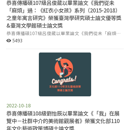
恭喜傳播碩107級呂俊葳以畢業論文《我們從未
廣告態度—以大學生及研究生為例 政治大學傳播碩士學位學
Design of Metaverse Experience (元宇宙經驗的人本設
「麻煩」過：《紅衣小女孩》系列（2015-2018）
程陳長弘 論當代網路社會中個體與集體的愛恨交織 政治大學
計)。大會議程已公布於學會網站，在此誠摯邀請您報名
傳播碩士學位學程畢業生 李雯蒨 Z 世代音樂名人與創作型音
參加，並歡迎您當天蒞臨，給予我們鼓勵與指教。 大會議
之童年寓言研究》榮獲臺灣學研究碩士論文優等獎
樂人代言廣告之品牌效果初探 政治大學傳院碩士在職專班 柯
程：http://www.tais.org.tw/conference/11/process 報名
&臺灣文學館碩士論文獎
博晟 串流時代下的編劇創作方式：問題分析及對策評選方法
表單：https://forms.gle/Pm2RQQZBZ5uA4xPt9 報名期
恭喜傳播碩107級呂俊葳以畢業論文《我們從未「麻煩」
設計 為何觀看 Vtuber？從街道芭蕾與複雜系統看虛擬偶像的
限：即日起至2022年11/1（二）止 2022台灣資訊社會研
過：《紅衣小女孩》系列（2015-2018）之童年寓言研
5493
魅力 看－機器人的肉身化與女性化的機器人 政治大學傳院碩
究學會暨論文研討會「元宇宙METAVERSE」 [ 指導單位
究》 榮獲臺灣圖書館的臺灣學研究碩士論文優等獎、臺灣
士在職專班陳禹函 性別差異的「關係」－以調查局女性據點
]：國科會、教育部 [ 主辦單位 ]：台灣資訊社會研究學
文學館的碩士論文獎兩項殊榮！ (俊葳同學的指導教授為
工作為例
會、國立政治大學傳播學院、國立陽明交通大學傳播與科
廣播電視學系陳儒修老師) 獲獎相關訊息請參考底下網址
技學系 [ 協辦單位 ]：國立陽明交通大學全球公民教育中
連結。 台灣圖書館的臺灣學研究碩士論文優等 台灣文學
心、財團法人台灣網路資訊中心（TWNIC） 更多2022年
館的碩士論文獎
會最新消息請見：http://www.tais.org.tw/
2022-10-18
恭喜傳播碩108級劉怡辰以畢業論文《「我」在展
覽中－社群中介的美術館觀展者》榮獲文化部110
年文化藝術政策博碩士論文獎