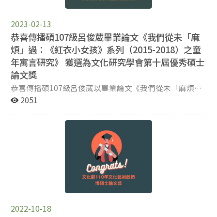
Establishment of Diplomatic Relations between South
士班 許弘諺 習時期的機構改革與電視劇市場之黨性變化 輿
FOMO FOMO對主觀幸福感影響：主動／被動使用
Korea and the PRC Poster session 姓名 級別 論文題目
情中的「中國」言說分析：以臺灣 2020與2022年選舉為例
Instagram的中介效果 江曉琳 傳播碩二 社會運動抑或反向
2023-02-13
張嘉恩 傳播碩士學位學程 What’s your Instagram?
基於衣襬效應的2022年臺北市長選舉 大數據分析—小雞如何
宣傳？「大翻譯運動」如何選擇與再現中國境內輿論 陳彥
恭喜傳播碩107級呂俊葳畢業論文《我們從未「麻
Keeping the relationship by “Finsta” and “Close
成就母雞？ 政治大學傳院博士班 陳慧紋 臺灣視聽媒體平臺管
云 傳播碩二 追劇與惡的距離：青少年追劇成癮與幸福感
煩」過：《紅衣小女孩》系列（2015-2018）之童
Friends” 胡安妤 傳播碩士學位學程 Feminine or
制框架之解構與重建 政治大學傳院博士班 張依萍 逆全球化下
之相關性研究 王柏文 傳播碩三 融合技術與觀眾參與的
年寓言研究》 獲選為文化研究學會第十屆優秀碩士
Masculine?Advertising Portrayals of Female Athlete in
美國媒體的風險敘事，以臺積電設廠美國為例 政治大學傳院
「政治時事特映會」— YouTube 政治時事網紅初探 張依
East Asia 徐誦陽 傳播碩士學位學程 The Visitors'
論文獎
博士班 王悅 Baudrillard理論與「假新聞」：邁向基於象徵交
萍 傳播博二 國際登報倡議的能動性與湧現：批判實在論
Aesthetic Experience in the VR Art Museum: Take the
換的事件性分析 政治大學傳院博士生 吳奕均 新恐怖谷：人機
的觀點 張依萍 傳播博二 失衡的社會課題：媒體及企業的
恭喜傳播碩107級呂俊葳以畢業論文《我們從未「麻煩」
Example of Matterport online exhibition - Taipei
越界理論初探 政治大學傳院博士生 黃靜妮 共同演出：人機傳
公共議題實踐 洪苑真 傳播博二 從「發布筆記」看 Z 世代
過：《紅衣小女孩》系列（2015-2018）之童年寓言研
2051
Biennial 2020 陳禹函 本院在職碩專班 Who dare to
播視角下初探人形機器人Pepper 政治大學傳院博士生 文楷誠
台灣大學生社群平台的使用與分化邏輯 楊濟瑋 傳播博二
究》 獲選為文化研究學會第十屆優秀碩士論文獎！ (俊葳
discriminate lesbian today? A research in lesbian
災難新聞現場的空拍機操作：技術實作與法規制度的探討 政
孤獨的遊戲成癮者？ 玩家動機對寂寞感與遊戲成癮之關係
同學的指導教授為廣播電視學系陳儒修老師)
network group on Taiwan Bulletin Board System
治大學傳院博士 洪苑真 「污名」的語言戰場：以疫情「萬華
的影響 高宇東 傳播博三 從“星球大戰”到“元宇宙
破口」事件為分析對象 政治大學新聞博士畢業生 謝政育 本土
戰”：以政治經濟學的視角審視從地理空間到虛擬空間 的
化研究取向如何教學？―「自我民族 誌」作為嘗試 政治大學
跨域 林怡瑩 博士候選人 事實查核教學評估：以社區大學
碩士班 發表人姓名 論文題目 政治大學傳播碩士學位學程 羅映
為場域 研討會相關訊息如下，請參考。 2022台灣資訊社
青 網路時代的憂鬱症建構：以阿滴自述與網民 回應的交織言
會研究學會年會暨論文研討會「元宇宙METAVERSE」將
說為例 政治大學傳播碩士學位學程陳瑞達 戰爭資訊轟炸？以
於11/5（六）在國立政治大學大勇樓舉行，時間為8:30
俄烏戰爭探討兩岸風險感知與政治參與之影響 政治大學傳播
am - 5:30 pm，現正開放報名中！ 今年大會專題演講邀請
碩士學位學程張鳳軒 臺灣社群論壇原生廣告效果初探—以
到新加坡南洋理工大學黃金輝傳播與資訊學院Dr. Kwan
2022-10-18
Dcard為例 政治大學傳播碩士學位學程洪玉潔 初探Podcast的
Min Lee 教授擔任演講嘉賓，主題為 Human-Centered