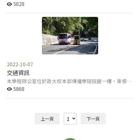
研究部 研究中心 政大之聲實習廣播電臺 ​傳院
5828
劇場 山下校區 新聞館 ​​大學部辦公室 新聞系 廣
告系 廣播電視學系 傳播學士學位學程 傳院大一
大二不分系​ 大勇樓 國際英語傳播碩士學程 整合實驗
中心 影音實驗室 數位平台 新聞與媒體實驗室
2022-10-07
交通資訊
本學程辦公室位於政大校本部傳播學院院館一樓，東傍指
南山麓，西濱景美溪，南鄰枹子林高地，北臨文山區四號
5868
計劃大道，中有指南路貫穿其間，風景秀麗，環境幽美，
交通便利，實為一理想研究學術之地。 公車 欣欣客
運 236、237、611、295、指南客運 1501、1503、
282、530、小型公車 10 捷運接駁公車 棕3 、棕5、棕6、
上一頁
下一頁
棕11、棕15、棕18、綠1，至「政大站」下車 捷運 搭乘
捷運新店線（綠線）至景美站，轉搭 棕6 至「政大站」下
車 搭乘捷運文湖線（棕線）至動物園，轉搭 236、237、