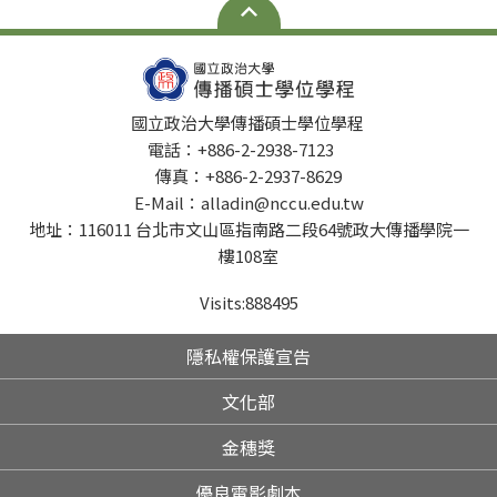
611、282、295、棕3 、棕6、棕18、綠1、指南客運
1503 至「政大站」下車。（公車路線圖連結至台北市公
車動態系統） 開車 從國道三號高速公路（木柵交流道 - 國
3甲台北聯絡道 - 萬芳交流道） 萬芳交流道下北二高-> 右
轉木柵路四段-> 左轉秀明路經萬壽橋直行至萬壽路右轉
國立政治大學傳播碩士學位學程
從台北市東區（經信義快速道路南向） 信義快速道路（南
電話：+886-2-2938-7123
向）接萬芳交流道下北二高-> 右轉木柵路四段-> 左轉秀
傳真：+886-2-2937-8629
明路經萬壽橋直行至萬壽路右轉 從辛亥路（辛亥隧道）
E-Mail：alladin@nccu.edu.tw
過辛亥隧道-> 直行至興隆路左轉-> 左轉木柵路二段接秀
明路過萬壽橋直行至萬壽路右轉 從和平東路（軍功路莊敬
地址：116011 台北市文山區指南路二段64號政大傳播學院一
隧道） 過莊敬隧道，走軍功路-> 右轉木柵路四段-> 左轉
樓108室
秀明路經萬壽橋直行至萬壽路右轉 從羅斯福路（公館）
羅斯福路四段向南走-> 左轉興隆路-> 左轉木柵路二段接
Visits:
888495
秀明路過萬壽橋直行至萬壽路右轉 校園接駁專車 政大1路
起訖站：行政大樓~蔣公銅像；路線：行政大樓-百年樓-
隱私權保護宣告
藝文中心-蔣公銅像；時間：星期一至五上課日 07:30-
23:00 政大2路 起訖站：行政大樓~自強九舍；路線：行政
文化部
大樓-百年樓-藝文中心-蔣公銅像-自強九舍；時間：星期
金穗獎
一至五上課日 07:30-23:00 假日校園公車 起訖站：行政大
樓~自強九舍；路線：行政大樓-百年樓-藝文中心-蔣公銅
優良電影劇本