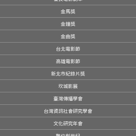
像-自強九舍；時間：星期六、日 08:00-22:00 詳細資訊請
參見總務處交通車資訊
金馬獎
金鐘獎
金曲獎
台北電影節
高雄電影節
新北市紀錄片獎
坎城影展
臺灣傳播學會
台灣資訊社會研究學會
文化研究年會
數位創世紀