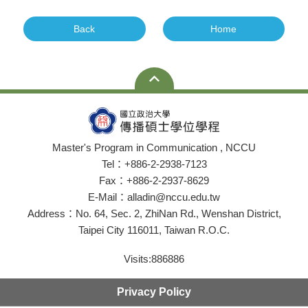
Back
Home
Master's Program in Communication , NCCU
Tel：+886-2-2938-7123
Fax：+886-2-2937-8629
E-Mail：alladin@nccu.edu.tw
Address：No. 64, Sec. 2, ZhiNan Rd., Wenshan District,
Taipei City 116011, Taiwan R.O.C.
Visits:
886886
Privacy Policy