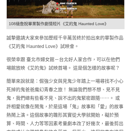
108級詹婗畢業製作劇情短片《艾的鬼 Haunted Love》
誠摯邀請大家來參加歷經千辛萬苦終於拍出來的畢製作品
《艾的鬼 Haunted Love》試映會。
很榮幸跟 臺北市婦女館－台北好人家合作，可以在他們
場館放映《艾的鬼》試映首場。 這是個怎樣的故事呢？
簡單來說就是：倔強少女與見鬼少年踏上一場尋找不小心
死掉的鬼爸爸魔幻青春之旅！ 無論我們想不想、見不見
鬼，我們總有些看不見、說不出的鬼緊密跟隨⋯⋯。 或
許相愛就像在鬧鬼，於是這場「鬼」故事和「愛」的故事
熱鬧上演。這個故事的雛形其實從大學就開始，礙於預
算、時間、人力等等因素考量劇本改了好幾次，最後剪出