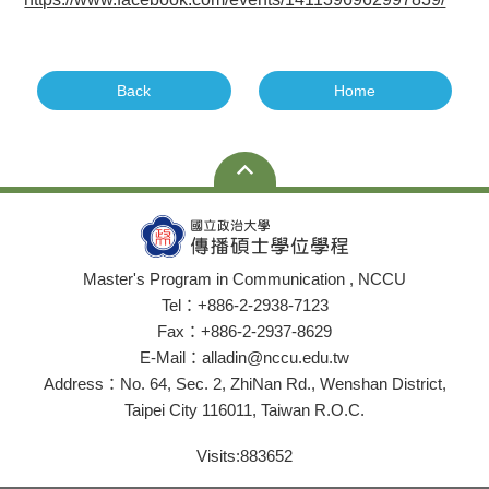
Back
Home
Master's Program in Communication , NCCU
Tel：+886-2-2938-7123
Fax：+886-2-2937-8629
E-Mail：alladin@nccu.edu.tw
Address：No. 64, Sec. 2, ZhiNan Rd., Wenshan District,
Taipei City 116011, Taiwan R.O.C.
Visits:
883652