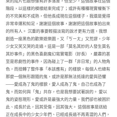
來的成片也跟想像有許多落差，但至少，這個故事在這個
階段，以這樣的模樣結束完成了；或許有種種現實權衡下
的不完美和不成熟，但他長成現在這個樣子，我還是覺得
非常幸運和知足，謝謝這個故事，謝謝把這個故事拍出來
的所有人。 沉重的事要輕描淡寫的說才更有力道，我想
創造一座黑色的歡樂遊樂園，又「ㄎㄧㄤ」又荒謬，少年
少女又笑又哭的走過。這是一部「莫名其妙的人發生莫名
其妙事件」的黑色喜劇魔幻寫實電影（好長），嚴肅的甚
至是悲劇性的事件，因為碰上了一群「非日常」的人物角
色，而扭轉了整件事「本該應有」的樣貌。每個人也總有
那麼一個無形跟隨的鬼，或許是那無法抵達的愛與恐懼
——愛成為了鬼的樣貌，愛人成為了鬼，自己也成為了
鬼。而如何與「鬼」共存，也是我想要試著說的。 愛以
鬼的姿態現形。愛或許是最強大的力量，我們卻也被困於
此、成長於此，因其受傷，因其強大。 這個故事是送給
正在成長中的少女少年們、已經成長過不再青澀的人們，