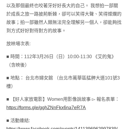
以及那個最終也咬著牙好好長大的自己。 我想拍一部關
於成長之旅一路披荊斬棘，卻可以笑得大聲、笑得燦爛的
故事；拍一部雖然人類無法完全理解另一個人，卻能夠找
到方式好好對待對方的故事。
放映場次表:
■ 時間：112年3月26日（日）10:00-11:30 《艾的鬼》
（含映後）
■ 地點： 台北市婦女館 （台北市萬華區艋舺大道101號3
樓）
■ 【好人家放電影】Women用影像說故事 ▻ 報名表單：
https://forms.gle/gghZNnFkx6na7eR7A
■ 活動連結:
https://www.facebook.com/events/1411396962997839/