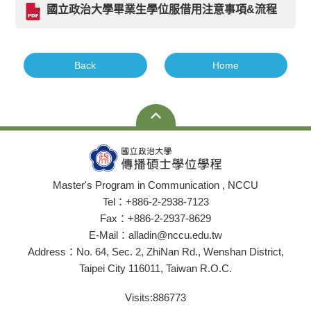
國立政治大學畢業生學位服借用注意事項&流程
Back
Home
Master's Program in Communication , NCCU
Tel：+886-2-2938-7123
Fax：+886-2-2937-8629
E-Mail：alladin@nccu.edu.tw
Address：No. 64, Sec. 2, ZhiNan Rd., Wenshan District,
Taipei City 116011, Taiwan R.O.C.
Visits:
886773