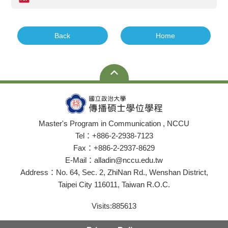
Back
Home
Master's Program in Communication , NCCU
Tel：+886-2-2938-7123
Fax：+886-2-2937-8629
E-Mail：alladin@nccu.edu.tw
Address：No. 64, Sec. 2, ZhiNan Rd., Wenshan District,
Taipei City 116011, Taiwan R.O.C.
Visits:
885613