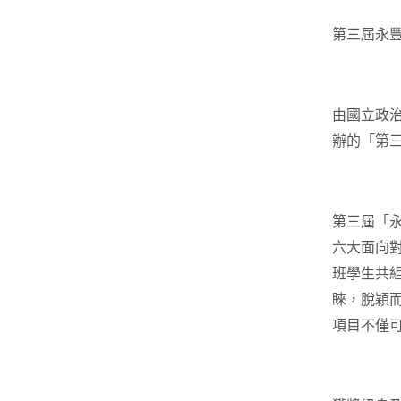
第三屆永豐
由國立政
辦的「第
第三屆「
六大面向對
班學生共
睞，脫穎
項目不僅