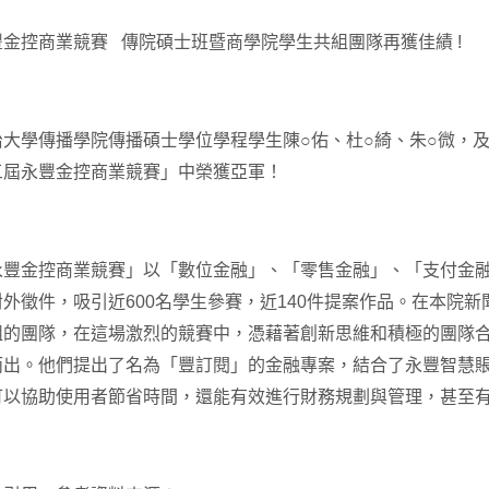
金控商業競賽 傳院碩士班暨商學院學生共組團隊再獲佳績 !
治大學傳播學院傳播碩士學位學程學生陳○佑、杜○綺、朱○微，
三屆永豐金控商業競賽」中榮獲亞軍！
永豐金控商業競賽」以「數位金融」、「零售金融」、「支付金
外徵件，吸引近600名學生參賽，近140件提案作品。在本院
組的團隊，在這場激烈的競賽中，憑藉著創新思維和積極的團隊
而出。他們提出了名為「豐訂閱」的金融專案，結合了永豐智慧賬
可以協助使用者節省時間，還能有效進行財務規劃與管理，甚至