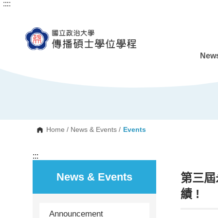
:::
:::
G
o
t
o
C
o
n
News
t
e
n
t
A
r
e
a
Home
/
News & Events
/
Events
:::
News & Events
第三屆
績 !
Announcement