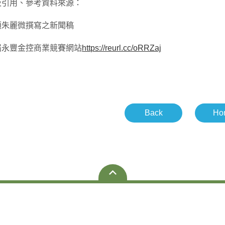
及引用、參考資料來源：
碩朱麗微撰寫之新聞稿
屆永豐金控商業競賽網站
https://reurl.cc/oRRZaj
Back
Ho