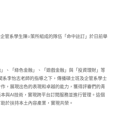
及企管系學生陳○策所組成的隊伍「命中註訂」於日前舉
融」、「綠色金融」、「遊戲金融」與「投資理財」等
新聞系李怡志老師的指導之下，傳播碩士班及企管系學士
合作，展現出色的表現和卓越的能力，獲得評審們的青
本與AI技術，實現跨平台訂閱服務並進行管理。這個
有助於扶持本土內容產業，實現共榮。