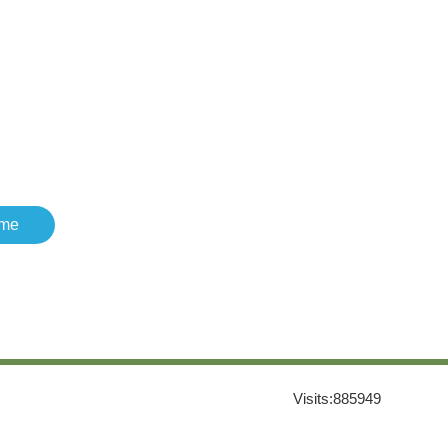
me
Visits:
885949