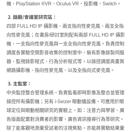
機、PlayStation ®VR、Oculus VR、投影機、Switch。
2. 飯廳/會議室研究區：
四部 FULL HD IP 攝影機、兩支指向性麥克風、兩支全指
向性麥克風；在書房/研討室則配有兩部 FULL HD IP 攝影
機、一支指向性麥克風與一支全指向性麥克風。負責控制
調度各實驗空間影音收集的控制室中，裝有影像錄製伺服
器、監視錄影程式、行為分析程式等，以操控調度高畫質
網路攝影機、指向性麥克風、以及全指向式麥克風。
3. 主監室：
中央監控整合管理系統，負責監看即時影像及整合並管理
操控所有攝影機；另有 i-Seizer 眼動儀設備，可應用於眼
球定位與眼動相關研究的實驗上，如：注意力與學習、廣
告版面配置對消費者的影響、廣告資訊搜尋行為等研究。
除了能客觀地測量受試者的注視焦點，亦能將實驗結果彙