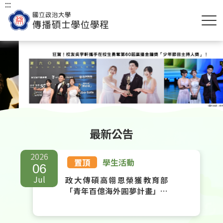
:::
:::
最新公告
2026
置頂
學生活動
06
Jul
政大傳碩高翎恩榮獲教育部
「青年百億海外圓夢計畫」獎
助