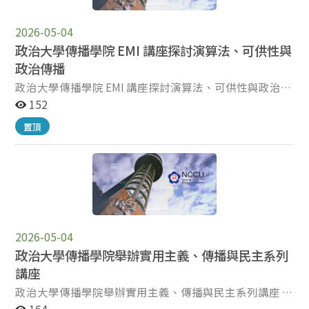
Chen 擔任講者，帶領碩、博士生探討人工智慧如何以負
責任的方式整合至社會科學研究之中。 本工作坊以人工
2026-05-04
智慧（AI）日益形塑研究歷程為出發點，探討其如何影響
從文獻回顧、問卷與測量設計、實驗刺激物發展、內容分
政治大學傳播學院 EMI 講座探討演算法、可供性與
析，到資料視覺化、資料分析與論文準備等不同研究環
政治傳播
節。透過概念討論與實作演練，Dr. Stroud 與 Dr. Chen 引
政治大學傳播學院 EMI 講座探討演算法、可供性與政治傳
導參與者檢視 AI 工具在研究實務上的應用潛力，以及其
播 國立政治大學傳播學院於 4 月 30 日舉辦專題演講
152
可能帶來的方法風險。 在此基礎上，兩位講者強調，研
「Algorithms, Affordances, and Political
究嚴謹性、透明度與倫理責任，是 AI 輔助研究不可或缺
置頂
Communication」，邀請美國德州大學奧斯汀分校（The
的核心原則。工作坊中討論了偏誤、輸出結果不一致、AI
University of Texas at Austin）Moody College of
合成受測者與研究可重現性等挑戰，並指出研究者必須進
Communication 傳播研究系教授 Dr. Natalie Stroud 擔任
行審慎驗證、清楚記錄研究流程，並保有研究者自身的專
主講。本場演講由「國家重點領域國際合作聯盟」
業判斷。工作坊也介紹 AI 輔助內容與資料分析的方法，
（University Academic Alliances in Taiwan, UAAT）支
包括對話式 AI 工具，以及透過 Python 程式腳本與 API 分
持。 Dr. Stroud 為國際傳播協會（International
析建立更具可重現性的研究流程。參與者也被鼓勵批判性
Communication Association, ICA）會士，也是媒體效
地思考，如何將 AI 使用情形納入研究紀錄與揭露，作為
2026-05-04
果、政治傳播、選擇性接觸與數位媒體環境中公民參與研
負責任研究實踐的一部分。 傳播學院研究部副院長林芝
究的重要學者。演講中，她探討社群媒體平台與演算法如
政治大學傳播學院舉辦實用主義、傳播與民主系列
璇教授表示，本次工作坊為研究生提供了重要且及時的學
何形塑當代政治傳播與民主參與。 Dr. Stroud 以其與
講座
習機會，使其能思考負責任的 AI 使用如何協助自身論文
Meta 於 2020 年美國大選期間進行的大規模學術合作為
與研究計畫發展。她也指出，工作坊鼓勵學生超越技術應
政治大學傳播學院舉辦實用主義、傳播與民主系列講座 國
例，說明研究團隊如何結合平台觀察性資料與實驗介入，
用層次，進一步反思 AI 對學術探究、研究實踐與學術責
立政治大學傳播學院邀請美國德州大學奧斯汀分校（The