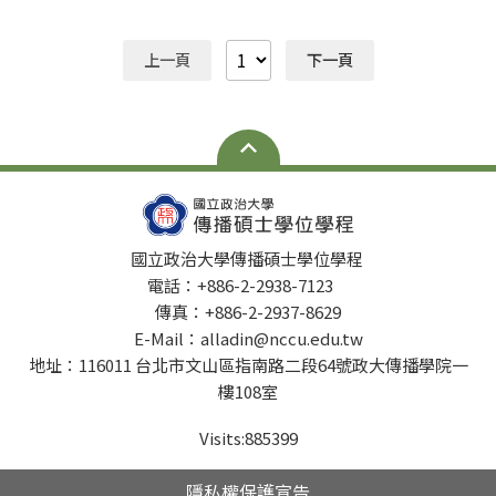
的專題演講，與大家分享廣告相關領域透過AI進行設計協
作的經驗，並進一步提出廣告人的不可取代性與核心價值
上一頁
下一頁
所在。 歡迎對以下主題有興趣的同學報名參加~ 3/24(一)
1310-1600 那些AI取代不了的人、事、物。 3/25(二)
1310-1600 在岔路尋找創意的我是不是搞錯了甚麼?
3/26(三) 0900-1200 公關人的第六感 : 精準洞察發掘潛在
溝通機會 3/27(四) 1010-1300 當AI讓設計變得「太簡
單」？是創意，還是枷鎖？ 3/28(五) 1200-1400 AI賦能行
銷學－數據公司怎麼玩行銷 / 2025 品牌趨勢觀點- 從CMO
的角度看AI 報名網址 https://reurl.cc/GnZWNW
國立政治大學傳播碩士學位學程
電話：+886-2-2938-7123
傳真：+886-2-2937-8629
E-Mail：alladin@nccu.edu.tw
地址：116011 台北市文山區指南路二段64號政大傳播學院一
樓108室
Visits:
885399
隱私權保護宣告