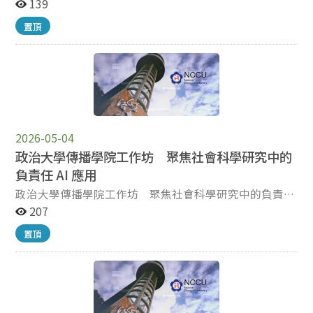
間：6/3(三)中午1210-1330 *地點：新聞館3樓301研討室
139
【講者介紹】Dr. Tae Hyun Baek現任韓國首爾成均館大學
置頂
媒體與傳播學系教授。其研究領域涵蓋 AI 生成廣告、數
位行銷、消費者行為、廣告心理、品牌研究，以及親社會
行為等主題，為國際廣告研究領域的重要學者之一。其研
究成果廣泛發表於廣告與傳播領域的頂尖國際期刊，並於
2025 年獲選為 Stanford／Elsevier 全球前 2% 科學家。
目前亦擔任 Journal of Advertising Research 與 Journal
of Current Issues and Research in Advertising 副主編，
2026-05-04
並為 Journal of Advertising 與 International Journal of
Advertising 編委會成員。 【講座內容】本講座將探討消
政治大學傳播學院工作坊 聚焦社會科學研究中的
費者在不同傳播情境中，如何對 AI 生成廣告內容、實體
負責任 AI 應用
AI（如人形機器人與具身 AI 技術），以及具有人類特徵的
政治大學傳播學院工作坊 聚焦社會科學研究中的負責任
AI agents 產生心理反應。內容將特別關注消費者心理如
AI 應用 國立政治大學傳播學院於 5 月 1 日舉辦「Thesis &
207
何影響說服效果，以及消費者對新興 AI 傳播策略的回
Research Project Development Workshop II:
應。透過相關研究與案例，本講座亦將進一步討論在代理
置頂
Responsible AI in Social Science Research: Methods,
式 AI 時代下，AI 驅動廣告、消費者心理，以及人機互動
Applications, and Ethics」。本工作坊由「國家重點領域
的未來發展與挑戰。 報名連結：https://reurl.cc/DxDzRe
國際合作聯盟（University Academic Alliances in
Taiwan, UAAT）」計畫支持，邀請美國德州大學奧斯汀分
校 Dr. Natalie Stroud 與香港中文大學 Dr. Hsuan-Ting