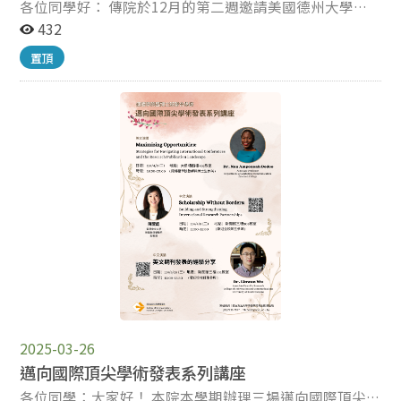
各位同學好： 傳院於12月的第二週邀請美國德州大學奧
during this visit, Dr. Tse will be available for individual
https://reurl.cc/kpa9Qn *有意申請第二輪UAAT Student
斯汀分校傳播學院新聞與媒體系 Renita Coleman 教授來
432
academic consultation with graduate students in our
Research Fellowship的碩博士生一定要參加
訪，與同學們交流。她的研究主題多元，經常於國際頂尖
college. This is a valuable opportunity to discuss your
CFP: https://shorturl.at/jTnt6 傳院研究部 啟
置頂
傳播期刊發表研究成果，同時也是 Journalism & Mass
research interests, receive feedback, and engage with
Communication Quarterly 副主編，是領域極具影響力的
her expertise. Please sign up for a consultation time
學者。 Coleman 教授此次將主講「論文與研究計畫發展
using this link. (https://reurl.cc/dpmylz) We encourage
工作坊」，提供同學一對一諮詢時段，並擔任 UAAT 學生
all interested students, especially those applying
研究獎助計畫首屆獲獎者指導老師。這些機會都非常難
qualitative research methods in your research work, to
得，鼓勵同學務必把握。 【論文工作坊報名網址】
take advantage of this opportunity.
https://reurl.cc/5bG8RV 詳細資訊請見附件海報，與以下
英文說明： Dr. Renita Coleman is a Professor in the
School of Journalism and Media at the Moody College
of Communication, University of Texas at Austin, and an
Associate Editor of Journalism & Mass Communication
Quarterly. Her research focuses on agenda-setting,
race, visual communication, and media ethics, and she
has published numerous peer-reviewed articles in
leading journals such as Journal of Communication,
2025-03-26
Journalism & Mass Communication Quarterly, Journal
邁向國際頂尖學術發表系列講座
of Broadcasting & Electronic Media, Journal of Mass
各位同學：大家好！ 本院本學期辦理三場邁向國際頂尖學
Media Ethics, and Journalism Studies. She is also