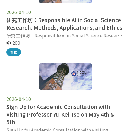
(Talia) Jomini Stroud 於問答環節回應與會者提問。（照
PM 地點 (Location): 大勇樓 417教室 / Room 417,
善，並推動更具反思性的公共參與。 本次訪問也延伸至傳
片由國際傳播英語碩士學位學程提供）
Dayoung Building 講者簡介 / Speaker Bio: Natalie
播學院之外，創造更多跨領域交流機會。Dr. Stroud 於政
2026-04-10
(Talia) Jomini Stroud 博士為美國德州大學奧斯汀分校傳
治學系大學部必修課程中進行專題演講，探討 Dewey 的
播學系與新聞媒體學院教授，同時也是穆迪傳播學院「媒
研究工作坊：Responsible AI in Social Science
思想如何透過中國胡適與印度 B. R. Ambedkar 的案例，
體參與中心」的創始人暨現任主任 。該中心致力於理解並
Research: Methods, Applications, and Ethics
影響現代中國與印度的改革思潮。演講聚焦 Dewey 的實
改善媒體生態系統，以促進民主發展 。Stroud 教授的研
用主義如何在亞洲脈絡中成為重新思考民主、科學、教
研究工作坊：Responsible AI in Social Science Research:
究深入探討媒體在民主社會中的角色，屢獲國內外大獎肯
育、公共溝通、文化改革與社會正義的重要思想資源。當
Methods, Applications, and Ethics 大家好， 這是傳院林
200
定，其著作《Niche News: The Politics of News
日晚間，Dr. Stroud 也參與學生的AI與民主讀書會，與學
芝璇副院長特地邀請美國德州大學奧斯汀分校教授為研究
Choice》曾獲國際傳播學會（ICA）傑出圖書獎 。她的研
置頂
生就實用主義、民主與 AI 進行非正式討論，引導學生思
生開辦的《研究工作坊》，機會非常難得，名額有限，請
究成果廣泛發表於《Science》、《Nature》、
考實用主義思想、AI 倫理、社會技術系統、公共溝通與民
速報名。 主題：論文與研究計畫發展工作坊（二）：社會
《Journal of Communication》等多本頂尖學術期刊 。
主治理之間的關係。 劉慧雯教授表示，本次系列講座讓學
科學研究中負責任的 AI —— 方法、應用與倫理（Thesis &
Dr. Natalie (Talia) Jomini Stroud (Ph.D., Annenberg
生得以將傳播學與哲學、政治思想及民主實踐相互連結。
Research Project Development Workshop II:
School for Communication, University of Pennsylvania)
透過 Dr. Stroud 的博士班教學、公開講座、跨系交流與小
Responsible AI in Social Science Research: Methods,
is a Professor in the Department of Communication
組討論，學生被引導重新理解方法論的意義，將其視為思
Applications, and Ethics） 日期：5月1日（星期五） 時
Studies and the School of Journalism and Media, as
考知識、傳播與社會行動如何相互連結的途徑，而不僅是
間：上午 10:00 – 下午 3:30 地點：傳播學院三樓 311 李瞻
well as the founding and current Director of the Center
2026-04-10
技術性的研究程序。作為傳播學院在 UAAT 計畫支持下推
講堂 參加對象：政大碩士班與博士班學生 【講者陣容】
for Media Engagement in the Moody College of
動國際學術交流的一環，本次訪問拓展了學生的研究視
Dr. Natalie (Talia) Jomini Stroud：美國德州大學奧斯汀
Sign Up for Academic Consultation with
Communication at The University of Texas at Austin.
野，強化研究生學術訓練，並深化傳播學院與德州大學奧
分校傳播學系與新聞傳媒學院教授，同時為媒體參與中心
Visiting Professor Yu-Kei Tse on May 4th &
The Center seeks to understand and improve the media
斯汀分校傳播學者之間的學術連結。 Dr. Scott R. Stroud
（Center for Media Engagement）的創辦人暨現任主任
5th
ecosystem for the benefit of democracy. Her research
於「方法論」課程中，與劉慧雯教授討論實用主義、傳播
。 Dr. Hsuan-Ting Chen：香港中文大學新聞與傳播學院
on the media’s role in a democracy has received
Sign Up for Academic Consultation with Visiting