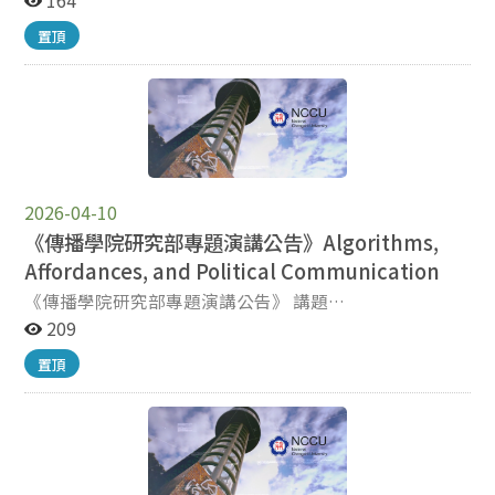
164
分析政治參與、錯誤資訊、新聞知識與政治極化等議題。
任所帶來的更廣泛影響。以此角度而言，本次工作坊也呼
University of Texas at Austin）Moody College of
她也指出，研究團隊建立相關機制，以確保研究的學術獨
置頂
應傳播學院在快速變動的傳播研究環境中，持續支持研究
Communication 傳播研究系教授 Dr. Scott R. Stroud 進
立性。 本場演講呈現社群媒體在民主生活中的複雜角
生發展獨立研究議題的整體努力。 Thesis & Research
行系列講座。本次活動由國家重點領域國際合作聯盟
色。Dr. Stroud 指出，平台一方面能作為使用者獲取新聞
Project Development Workshop II 講者與參與者合影。
（University Academic Alliances in Taiwan, UAAT）支
知識的重要來源，另一方面也可能使使用者更難辨別事實
（傳播學院提供） 兩位講者介紹工作坊主題，並說明負
持，邀請 Dr. Stroud 與跨領域師生分享其對實用主義、傳
與錯誤資訊。她也討論社群媒體上的意識形態隔離現象，
責任 AI 在社會科學研究中的應用。（傳播學院提供） Dr.
播倫理、修辭學與民主生活的研究。 Dr. Stroud 為德州大
並說明改用時間軸排序、移除轉發內容、降低同溫層內容
Natalie Stroud 示範 AI 工具如何協助文獻回顧與研究設
學奧斯汀分校媒體參與中心（Center for Media
接觸等介入措施，雖然會改變使用者在線上看到的內容，
計，並強調批判性評估的重要性。（傳播學院提供） Dr.
Engagement）媒體倫理計畫主任，並為媒體倫理倡議
卻未必能造成政治極化程度的可測量變化。 國際傳播英
2026-04-10
Hsuan-Ting Chen 帶領參與者進行提示詞設計與 AI 輔助
（Media Ethics Initiative）創辦主任。其研究橫跨修辭
語碩士學位學程主任鄭怡卉教授表示，本場演講展現傳播
研究實作練習。（傳播學院提供）
學、哲學、政治文化、傳播倫理與全球修辭傳統，特別關
《傳播學院研究部專題演講公告》Algorithms,
學院持續連結國際學者與重要傳播研究議題的努力。她指
注實用主義、John Dewey、B. R. Ambedkar 與民主溝通
Affordances, and Political Communication
出，Dr. Stroud 的演講協助學生進一步理解演算法如何影
等議題。透過本次系列講座，Dr. Stroud 帶領學生理解實
響政治資訊環境，也讓學生看見嚴謹實證研究對評估數位
《傳播學院研究部專題演講公告》 講題
用主義思想對於傳播、探究、倫理與民主參與的當代意
平台民主影響的重要性。未來傳播學院也將透過 UAAT 計
(Topic): Algorithms, Affordances, and Political
209
義。 4 月 28 日，Dr. Stroud 於傳播學院劉慧雯教授所開
畫補助，持續推動國際學術交流，協助學生拓展對媒體、
Communication 講者 (Speaker): Dr. Natalie (Talia)
設之博士班「方法論」課程中，以 “Pragmatism,
置頂
科技與社會關係的理解。 Dr. Natalie (Talia) Jomini
Jomini Stroud (美國德州大學奧斯汀分校 傳播學院教授
Communication, and Democracy” 為題進行演講。演講
Stroud 於演講中分享演算法、政治傳播與公民參與相關
暨媒體參與中心主任 / Professor of Communication
中，Dr. Stroud 從知識、倫理與政治的角度介紹實用主
研究。（照片由國際傳播英語碩士學位學程提供） 國際
Studies and Director, Center for Media Engagement,
義，並指出理論可被理解為協助探究與解決問題的工具。
傳播英語碩士學位學程主任鄭怡卉於講座開場致詞。（照
Moody College of Communication, The University of
他也進一步說明習慣、反思、共同利益與開放性在民主溝
片由國際傳播英語碩士學位學程提供） Dr. Natalie
Texas at Austin) 時間 (Time): April 30, 10:30 AM–12:00
通中的重要性，鼓勵學生思考研究方法如何促成社會改