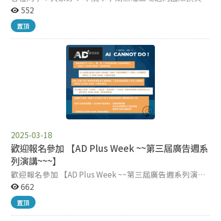
術發表系列講座，歡迎老師及同學踴躍報名參加！ 相關資
552
widely recognized for her methodological expertise,
訊及報名QR code詳見海報。 （第一場限本院教師及博士
particularly in experimental design and research
置頂
生參加，報名連結：
ethics. Dr. Coleman will offer individual consultation
[https://forms.gle/3ccE7xifExdmqSxc9]
sessions on December 11 (sign up here), lead the
(https://forms.gle/3ccE7xifExdmqSxc9)） 傳院博士班敬
“Thesis and Research Project Development
邀
Workshop” (register here), and mentor the first cohort
of award recipients in the UAAT Student Research
Fellowship Program (program information). These
activities provide a valuable opportunity for our
graduate students to receive direct guidance from a
leading scholar. We strongly encourage all our graduate
students to take advantage of these opportunities.
2025-03-18
Meeting with Dr. Coleman, participating in the
歡迎報名參加 【AD Plus Week ~~第三屆廣告週系
workshop, and submitting a proposal to the fellowship
列演講~~~】
program will not only strengthen your research design,
but also help you build more focused and competitive
歡迎報名參加 【AD Plus Week ~~第三屆廣告週系列演講
research projects. We look forward to your active
~~~】 AD Plus Week ~~第三屆廣告週系列演講~~~ 廣告
662
participation and to supporting your scholarly
人的同理心、洞察力與創造力才是創意與設計的真正本
置頂
development.
質。 廣告系將於今(114)年 3月24日至28日舉辦第三屆AD
plus Week，以「AI CANNOT DO」為主題展開為期一週