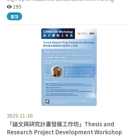
與民主。（照片由傳播學院提供） Dr. Scott R. Stroud
副教授，同時擔任新媒體理學碩士課程主任 。 【工作坊
numerous national and international awards, including
Professor Yu-Kei Tse on May 4th & 5th 同學們好，五月傳
195
於大學部「政治哲學概論」課程中，以 “The Impact of
簡介】 This workshop explores how artificial
the ICA's prestigious Outstanding Book Award for her
院將邀請日本東京國際基督教大學謝豫琦教授來訪，她也
John Dewey on Modern Asia” 為題進行演講。（照片由
intelligence (AI) is transforming social science research
置頂
book Niche News: The Politics of News Choice. Her
是本院校友，此次來訪除了演講以外，她也將在5月4日與
傳播學院提供） Dr. Scott R. Stroud 於講座中探討
throughout the research process, including the process
research has appeared in Science, Nature, the Journal
5月5日提供同學一對一的學業諮詢時間。 謝教授的研究
Dewey 的實用主義思想，以及其對傳播、民主與現代亞
of conducting literature reviews, designing a study,
of Communication, and other leading journals. 主辦單
聚焦於批判與跨文化相關主題，並以質化研究方法見長，
洲的啟發。（照片由傳播學院提供） Dr. Scott R. Stroud
analyzing data, and pursuing publication. It addresses
位：本次演講由教育部「國家重點領域國際合作聯盟
鼓勵有興趣的同學把握這個交流和學習的機會，登記晤談
參與學生AI與民主讀書會，與學生討論實用主義、民主與
how to responsibly integrate AI into different study
（University Academic Alliance in Taiwan, UAAT）創新
的時間表請見下方資訊。 ----------------------- Dear
designs, while carefully considering ethical challenges
AI 倫理。（照片由傳播學院提供）
課程與人才培育計畫」補助，並由傳播學院研究部主辦。
Students, We are pleased to invite you to sign up for an
and maintaining methodological rigor and
活動報名網址: https://reurl.cc/534M1M *下午2-4PM於
academic consultation session with our visiting scholar,
transparency. Through a combination of conceptual
新聞館2樓廣告系研討室提供個別晤談時間供預約：
Dr. Yu-Kei Tse, Associate Professor in the Department of
discussion and hands-on activities, attendees will
https://shorturl.at/vnPKT
Society, Culture and Media at International Christian
develop ideas and practical skills for designing and
University, Japan. Dr. Tse’s research explores media
critically evaluating AI-assisted research. 特別獎勵：
consumption and transnational cultural flows through
Participants who complete this workshop will be
critical, cross-cultural, and ethnographic perspectives.
eligible to submit a proposal to the UAAT Student
Her current project examines how NHK has adopted
Research Fellowship Program (Round 2). 完成本工作坊
internet distribution and redefined its role as a public
的參與者，將具備提交「UAAT 學生研究獎助金計畫（第
service broadcaster. Her work has been published in
2025-11-30
二梯次）」提案的資格 。 【活動議程】 10:00–12:00 | 第
leading journals such as New Media & Society,
一場次（Session I） 12:00–13:30 | 午餐休息（Lunch
「論文與研究計畫發展工作坊」Thesis and
International Journal of Cultural Studies, and Journal
Break） 13:30–15:00 | 第二場次（Session II） 15:10–
Research Project Development Workshop
of Cinema and Media Studies.Besides giving a talk
15:30 | 閉幕總結（Concluding Remarks） 報名連結：