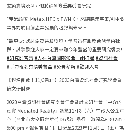
虛擬實境及AI，他將談AI的重要前瞻研究。
*產業論壇: Meta x HTC x TWNIC，來聽聽元宇宙/AI重要
業界對於目前產業發展的趨勢與未來。
*最重要: 歡迎免費共襄盛舉，學會旨在服務台灣學術社
群，誠摯歡迎大家一定要來聽今年豐盛的重要研究饗宴!
#研究即智慧
#人在台灣國際知識一網打盡
#資訊社會
#手刀報名有精美餐盒
#免費參與
#歡迎入會
【報名倒數！11/3截止】2023台灣資訊社會研究學會暨
論文研討會
2023台灣資訊社會研究學會年會暨論文研討會「中介的
真實 Mediated Reality」將於11/18（六）在政大公企中
心（台北市大安區金華街187號）舉行，時間為8:30 am -
5:00 pm。報名期限：即日起至2023年11月3日（五）為