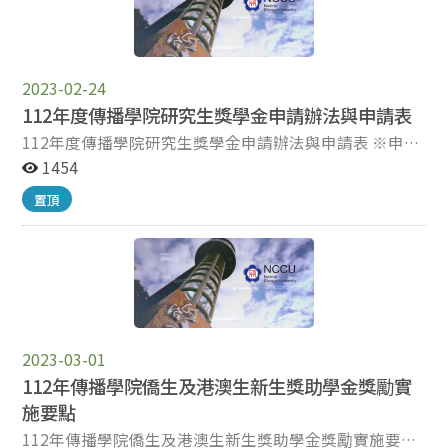
2023-02-24
112年度傳播學院研究生獎學金申請辦法與申請表
112年度傳播學院研究生獎學金申請辦法與申請表 ※申請
說明：本獎學金為一學年受理一次，每學年下學期公告受
1454
理。 一、申請資料：將下列應備書面文件各乙份（簡單以
置頂
訂書針裝訂且依序排列）交至研究部。逾期或資料不齊
者，恕不受理。 （一） 申請表。 （二） 前一學期成績單
正本，未附者不予計分。 （三） 學術表現及參與院系活
動之佐證資料，未附者不予計分。 二、紙本收件時間：即
日起至112年6月1日（星期四），收件地點：傳播學院一
樓研究部310108室。 三、獎學金名額與金額：由審查委
員依據該年度預算評定獎勵名額及金額。 四、聯絡人：研
2023-03-01
究部劉正華助教，電話：02-29387123；電子信箱：
alladin@nccu.edu.tw 連結網址：
112年傳播學院僑生及港澳生新生獎助學金獎勵實
https://reurl.cc/rZzeoZ
施要點
112年傳播學院僑生及港澳生新生獎助學金獎勵實施要點