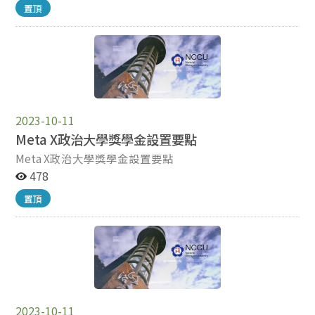
置頂
訂書針裝訂且依序排列）交至研究部。逾期或資料不齊
者，恕不受理。 （一）申請表。 （二）前一學期成績單
正本，未附者不予計分。 （三）學術表現及參與院系活動
之佐證資料，未附者不予計分。 二、紙本收件時間：即日
起至115年5月11日（星期一）中午12:00前，收件地點：
傳播學院一樓研究部310108室。 三、獎學金名額與金
額：由審查委員依據該年度預算評定獎勵名額及金額。
2023-10-11
四、聯絡人：研究部劉正華助教，電話：02-29387123；
電子信箱：alladin@nccu.edu.tw
Meta X政治大學獎學金設置要點
Meta X政治大學獎學金設置要點
478
置頂
2023-10-11