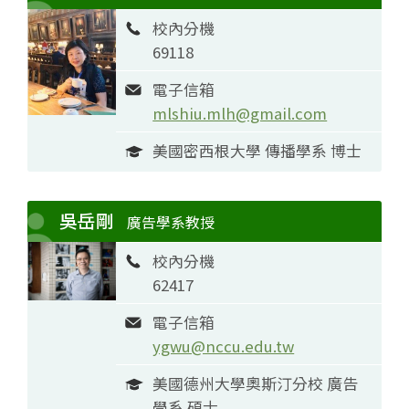
校內分機
69118
電子信箱
mlshiu.mlh@gmail.com
美國密西根大學 傳播學系 博士
吳岳剛
廣告學系教授
校內分機
62417
電子信箱
ygwu@nccu.edu.tw
美國德州大學奧斯汀分校 廣告
學系 碩士