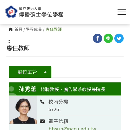
:::
首頁
/
學程成員
/
專任教師
:::
專任教師
單位主管
孫秀蕙
特聘教授、廣告學系教授兼院長
校內分機
67261
電子信箱
hhsun@nccu.edu.tw