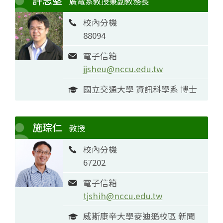
許志堅
廣電系教授兼副教務長
校內分機
88094
電子信箱
jjsheu@nccu.edu.tw
國立交通大學 資訊科學系 博士
施琮仁
教授
校內分機
67202
電子信箱
tjshih@nccu.edu.tw
威斯康辛大學麥迪遜校區 新聞