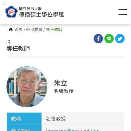
:::
首頁
/
學程成員
/
專任教師
:::
專任教師
朱立
名譽教授
職稱
名譽教授
電子郵件
leonardo@nccu.edu.tw