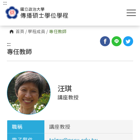
:::
首頁
/
學程成員
/
專任教師
:::
專任教師
汪琪
講座教授
職稱
講座教授
電子郵件
telgw@nccu.edu.tw