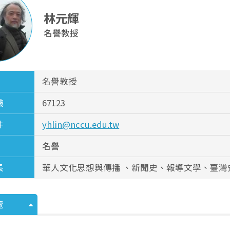
林元輝
名譽教授
名譽教授
機
67123
件
yhlin@nccu.edu.tw
名譽
長
華人文化思想與傳播 、新聞史、報導文學、臺灣
覽