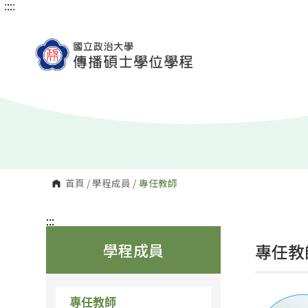
:::
:::
跳
到
主
要
內
容
區
塊
首頁
/
學程成員
/
專任教師
:::
學程成員
專任教
專任教師