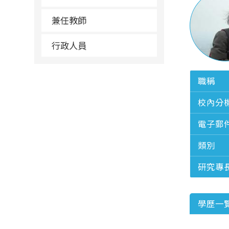
兼任教師
行政人員
職稱
校內分
電子郵
類別
研究專
學歷一