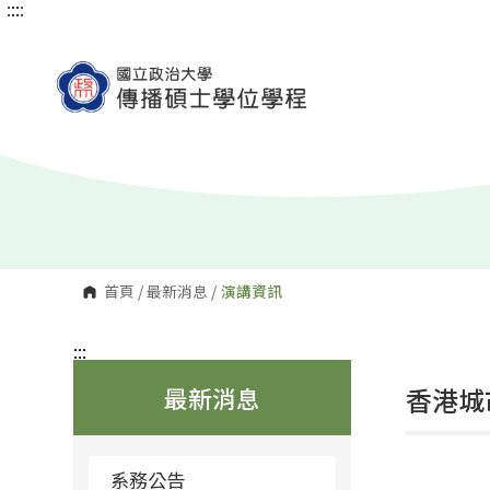
:::
:::
跳
到
主
要
內
容
區
塊
首頁
/
最新消息
/
演講資訊
:::
最新消息
香港城
系務公告