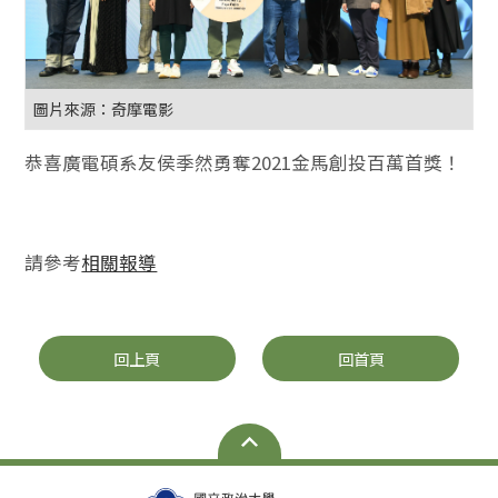
圖片來源：奇摩電影
恭喜廣電碩系友侯季然勇奪2021金馬創投百萬首獎！
請參考
相關報導
回上頁
回首頁