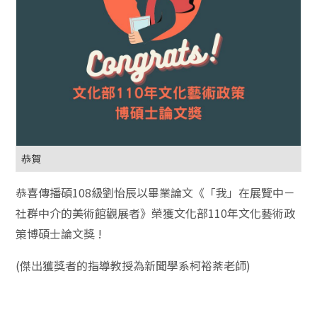
恭賀
恭喜傳播碩108級劉怡辰以畢業論文《「我」在展覽中－
社群中介的美術館觀展者》榮獲文化部110年文化藝術政
策博碩士論文獎 !
(傑出獲獎者的指導教授為新聞學系柯裕棻老師)