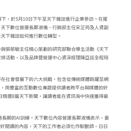
下，於5月10日下午至天下雜誌進行企業參訪。在擺
、天下數位營運長鄭淑儀、行銷部主任宋芷筠及人資副
及天下雜誌如何進行數位轉型。
參與張郁敏主任精心策劃的研究部聯合導生活動《天下
安排活動，以及品牌暨營運中心資深經理陳亞廷全程陪
界在社會發展下的六大挑戰，包含從傳統媒體跳躍至網
習，用豐富的互動數位專題提供讀者跨平台與媒體的好
AI每日精選8篇天下新聞，讓讀者能在資訊海中快速獲得最
過長期的AI訓練。天下數位內容營運長鄭淑儀表示，要
又好閱讀的內容，天下的工作者必須化作馴獸師，日日