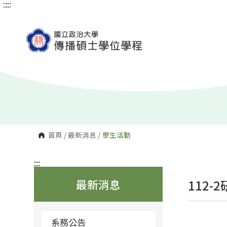
:::
:::
跳
到
主
要
內
容
區
塊
首頁
/
最新消息
/
學生活動
:::
最新消息
112
系務公告