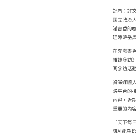
記者：許
國立政治
滿書香的
理陳暐岳
在充滿書
雜誌參訪
同參訪活
資深媒體
路平台的
內容，近期
重要的內
「天下每日
讓AI能