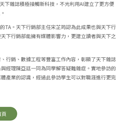
，天下雜誌積極接觸新科技，不光利用AI建立了更方便
理。
準的TA。天下行銷部主任宋芷筠認為此成果也與天下行
使天下行銷部能擁有媒體影響力，更建立讀者與天下之
者、行銷、數據工程等豐富工作內容，彰顯了天下雜誌
岳與經理陳亞廷一同為同學解答疑難雜症。實地參訪的
媒體產業的認識，經過此參訪學生可以對職涯進行更完
首頁