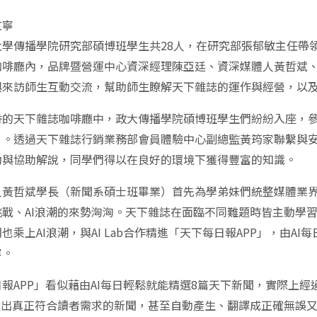
文寧
大學傳播學院研究部碩博班學生共28人，在研究部張郁敏主任帶領
咖啡廳內，品牌暨營運中心資深經理陳亞廷、資深媒體人黃哲斌
與來訪師生互動交流，幫助師生瞭解天下雜誌的運作與經營，以
香的天下雜誌咖啡廳中，政大傳播學院碩博班學生們紛紛入座，
》。透過天下雜誌行銷業務部會員體驗中心副總監黃筠家聯繫與
動與協助解說，同學們得以在良好的環境下獲得豐富的知識。
人黃哲斌學長（新聞系碩士班畢業）首先為學弟妹們統整媒體業
挑戰、AI浪潮的來勢洶洶。天下雜誌在面臨不同難題時皆主動學
也乘上AI浪潮，與AI Lab合作精進「天下每日報APP」，由
容。
報APP」看似藉由AI每日輕鬆就能精選8篇天下新聞，實際上經
夠選出真正符合讀者需求的新聞，甚至自動產生、翻譯成正確無誤