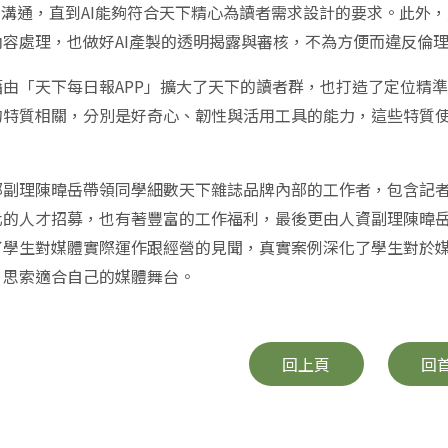
和溝通，直到AI能夠符合天下精心為讀者需求設計的要求。此外
內容處理，也做好AI產製的透明揭露與審核，不為方便而違反倫
藉由「天下每日報APP」擴大了天下的讀者群，也打造了定位精
的特質相關，分別是好奇心、韌性與活用工具的能力，這些特質
。
部副理陳暐岳帶領同學細數天下雜誌品牌內部的工作者，包含記
化的人才招募，也有著豐富的工作福利，最後更由人資副理陳暐
了學生對媒體實際運作跟經營的見聞，真實案例深化了學生對於
，思索適合自己的媒體舞台。
回上頁
回