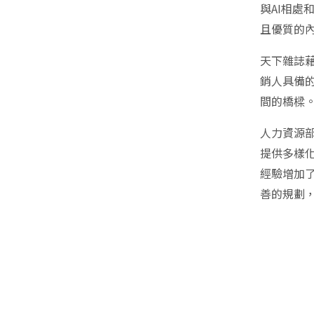
與AI相處
且優質的
天下雜誌
銷人具備
間的橋樑
人力資源
提供多樣
經驗增加
善的規劃