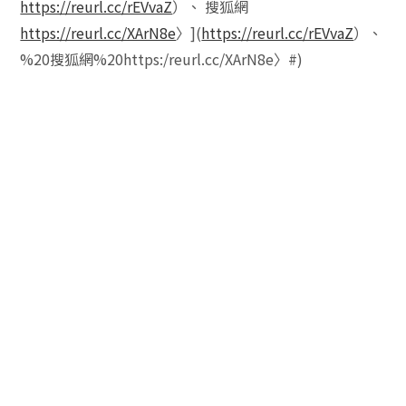
https://reurl.cc/rEVvaZ
）、 搜狐網
https://reurl.cc/XArN8e
〉](
https://reurl.cc/rEVvaZ
）、
%20搜狐網%20https:/reurl.cc/XArN8e〉#)