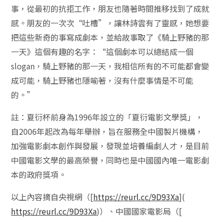
事，從最初的抗拒工作，朋友也隨著時間推移找到了成就
感。朋友的一次次“吐槽”，讓林詩雲有了靈感，她想要
把這些新奇的事寫成劇本，並給故事取了《騎上野豬的那
一天》這個有趣的名字：“這個劇本可以總結成一個
slogan，騎上野豬的那一天，我相信所有的不可能都會變
成可能，騎上野豬也隱喻著，沒有什麼事情是不可能
的。”
註：夏衍杯前身為1996年設立的「夏衍電影文學獎」，
自2006年起改為每年舉辦，旨在服務全中國製片機構，
加強電影劇本創作與發展，發現並培養編劇人才，是目前
中國電影文學的最高榮譽，同時也是中國國內唯一電影劇
本的政府獎項。
以上內容摘自央視網（[
https://reurl.cc/9D93Xa
](
https://reurl.cc/9D93Xa
)）、中國國家電影局（[