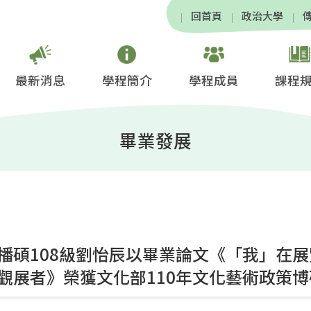
回首頁
政治大學
最新消息
學程簡介
學程成員
課程
畢業發展
播碩108級劉怡辰以畢業論文《「我」在
觀展者》榮獲文化部110年文化藝術政策