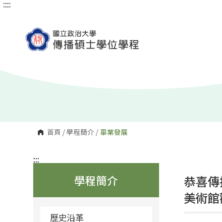
:::
:::
跳
到
主
要
內
容
區
塊
首頁
/
學程簡介
/
畢業發展
:::
學程簡介
恭喜傳
美術館
歷史沿革