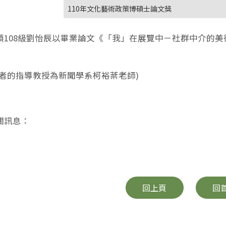
110年文化藝術政策博碩士論文獎
碩108級劉怡辰以畢業論文《「我」在展覽中－社群中介的美
獎者的指導教授為新聞學系柯裕棻老師)
關訊息：
回上頁
回