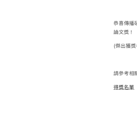
恭喜傳播
論文獎 !
(傑出獲
請參考相
得獎名單