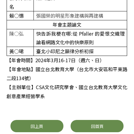
名
賴
○
憓
張國榮的明星形象建構與再建構
年會主題論文
陳
○
弘
快告訴我梗在哪
:
從
Pfaller
的愛恨交織理
論看網路文化中的快樂原則
黃○珺
臺北小印尼之韻律分析初探
【年會時間】
2024
年
3
月
16-17
日（週六、日）
【年會地點】國立台北教育大學（台北市大安區和平東路
二段
134
號）
【主辦單位】
CSA
文化研究學會、國立台北教育大學文化
創意產業經營學系
回上頁
回首頁