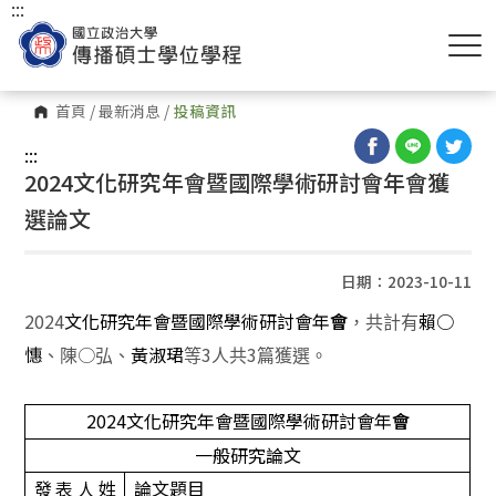
:::
首頁
/
最新消息
/
投稿資訊
:::
2024文化研究年會暨國際學術研討會年會獲
選論文
日期：2023-10-11
2024
文化研究年會暨國際學術研討會
年
賴
○
會
，共計有
憓
○
3
3
、陳
弘、
黃淑珺
等
人共
篇獲選。
2024
文化研究年會暨國際學術研討會
年
會
一般研究論文
發表人姓
論文題目